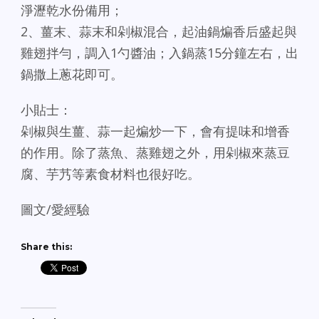
淨瀝乾水份備用；
2、薑末、蒜末和剁椒混合，起油鍋煸香后盛起與
雞翅拌勻，調入1勺醬油；入鍋蒸15分鐘左右，出
鍋撒上蔥花即可。
小貼士：
剁椒與生薑、蒜一起煸炒一下，會有提味和增香
的作用。除了蒸魚、蒸雞翅之外，用剁椒來蒸豆
腐、芋艿等素食材料也很好吃。
圖文/愛經驗
Share this: