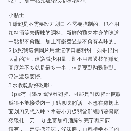
吃）。加一點兒雞精或者味精即可
小貼士：
1.雞翅是不需要改刀划口 不需要腌制的。也不用
加料酒等去腥味的調料。新鮮的雞肉本身的味道
一點都不會腥。加上可樂煮過是不會有異味的。
2.按照我這個圖片用量這個口感稍甜！如果很怕
太甜的話，建議減少用量，即不用漫過整個雞翅
高度差不多就是最多一半，但是要勤翻動翻動。
浮沫還是要撈。
3.水收乾點好吃哦~
【ps:有同學反應說雞翅腥。可能是對肉腥比較敏
感很不能接受肉一丁點原味的話，不想在雞翅上
面划刀又想入味？拿著小刀從關節那裡順著骨頭
狠狠扎一刀 ，加生薑加料酒腌制完了再來煎
還有，一定要撈浮沫，浮沫腥，再都接受不了的