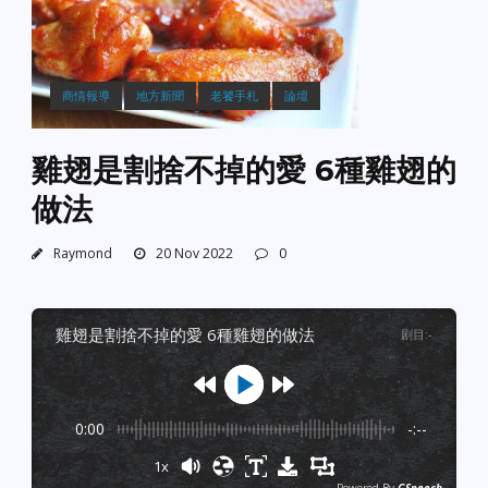
商情報導
地方新聞
老饕手札
論壇
雞翅是割捨不掉的愛 6種雞翅的
做法
Raymond
20 Nov 2022
0
雞翅是割捨不掉的愛 6種雞翅的做法
剧目
:
-
0:00
-:--
1x