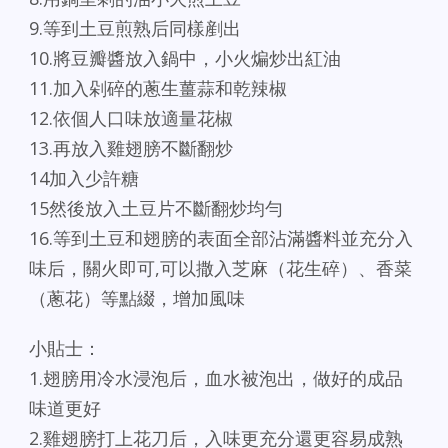
9.等到土豆煎熟后同樣剷出
10.將豆瓣醬放入鍋中，小火煸炒出紅油
11.加入剁碎的蔥生薑蒜和乾辣椒
12.依個人口味放適量花椒
13.再放入雞翅膀不斷翻炒
14加入少許糖
15然後放入土豆片不斷翻炒均勻
16.等到土豆和翅膀的表面全部沾滿醬料並充分入
味后，關火即可,可以撒入芝麻（花生碎）、香菜
（蔥花）等點綴，增加風味
小貼士：
1.翅膀用冷水浸泡后，血水被泡出，做好的成品
味道更好
2.雞翅膀打上花刀后，入味更充分還更容易成熟