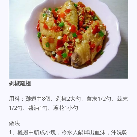
剁椒雞翅
用料：雞翅中8個、剁椒2大勺、薑末1/2勺、蒜末
1/2勺、醬油1勺、蔥花1小勺
做法
1、雞翅中斬成小塊，冷水入鍋焯出血沫，沖洗乾