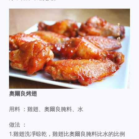
奧爾良烤翅
用料 ：雞翅、奧爾良腌料、水
做法 ：
1.雞翅洗凈晾乾，雞翅比奧爾良腌料比水的比例