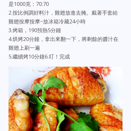
是1000克：70:70
2.按比例調好料汁，雞翅放進去腌。戴著手套給
雞翅按摩按摩~放冰箱冷藏24小時
3.烤箱，190預熱5分鐘
4.烘烤20分鐘，拿出來翻一下，將剩餘的醬汁在
雞翅上刷一遍
5.繼續烤10分鐘6.叮！完成