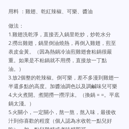
用料 ：雞翅、乾紅辣椒、可樂、醬油
做法：
1.雞翅洗乾淨，直接丟入鍋里乾炒，炒乾水分
2.撈出雞翅，鍋里倒油燒熱，再倒入雞翅，煎至
表皮金黃。（因為熱鍋冷油煎雞翅會粘鍋很嚴
重。如果是不粘鍋就不用撈，直接放一丁點
油。）
3.放2個整的乾辣椒。倒可樂，差不多漫到雞翅一
半還多點的高度。加醬油調色以及調鹹味兒可樂
4.大火煮開。煮開撈一撈浮沫。（換鍋 = =。平底
鍋太淺。）
5.火關小，一定關小，熬一熬，熬入味，最後收
汁到你喜歡的程度（個人認為水收乾一點兒好