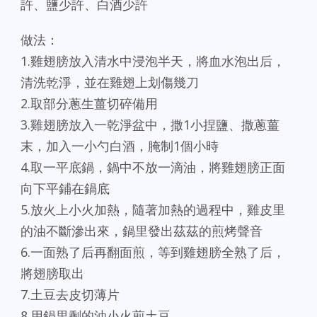
許、鹽少許、白酒少許
做法：
1.雞翅膀放入清水中浸泡半天，將血水泡出后，
清洗乾淨，並在雞翅上划傷幾刀
2.取部分蔥生薑切碎備用
3.雞翅膀放入一乾淨盆中，撒1小捏鹽、撒蔥薑
末，加入一小勺白酒，腌制1個小時
4.取一平底鍋，鍋中不放一滴油，將雞翅膀正面
向下平鋪在鍋底
5.放火上小火加熱，隨著加熱的過程中，雞皮里
的油不斷滲出來，鍋里發出茲茲的煎烤聲音
6.一面熟了后再翻面煎，等到雞翅膀全熟了后，
將翅膀取出
7.土豆去皮切薄片
8.用鍋里剩的油小火煎土豆