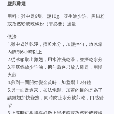
鹽煎雞翅
用料：雞中翅9隻、鹽10g、花生油少許、黑椒粉
或孜然粉或辣椒粉（非必要）適量
做法：
1.雞中翅洗乾淨，擠乾水分，加鹽拌勻，放冰箱
內腌制6小時以上
2.從冰箱取出雞翅，用水沖洗乾淨，並擠乾水分
3.平底鍋放少許油，搪勻后逐只放入雞翅，用慢
火煎
4.煎到一面開始變金黃時，加蓋燜上2分鐘
5.另一面反過來，如法炮製。加蓋的目的是為了
讓雞翅加快變熟，同時防止水分被煎乾，口感變
柴
6.上碟時可根據喜好撒上黑椒粉或孜然粉或辣椒