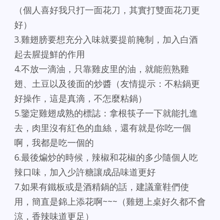
（個人喜好我只打一面花刀，其實打雙面花刀更
好）
3.雞翅膀要想充分入味就要提前腌制，加入白酒
起去腥提鮮的作用
4.不放一滴油，只靠雞皮里的油，就能煎熟雞
翅、土豆以及後面的炒醬（友情提示：不粘鍋更
好操作，這是真滴，不怎麼粘鍋）
5.鑒定雞翅成熟的標誌：拿根筷子一下就能扎進
去，肉里沒有紅色的血絲，還有就是你吃一個
啊，我都是吃一個的
6.最後煸炒的時候，辣椒和花椒的多少隨個人吃
辣口味，加入少許糖讓成品味道更好
7.如果有鐵板或是酒精鍋的話，建議童鞋們使
用，簡直是錦上添花啊~~~（雞翅上桌好久都不會
涼，香辣味道更足）