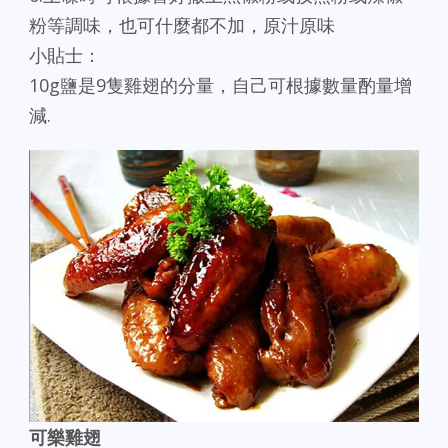
粉等調味，也可什麼都不加，原汁原味
小貼士：
10g鹽是9隻雞翅的分量，自己可根據數量酌量增
減.
可樂雞翅