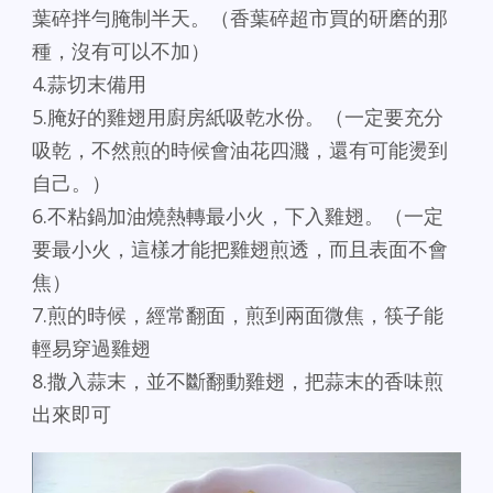
葉碎拌勻腌制半天。（香葉碎超市買的研磨的那
種，沒有可以不加）
4.蒜切末備用
5.腌好的雞翅用廚房紙吸乾水份。（一定要充分
吸乾，不然煎的時候會油花四濺，還有可能燙到
自己。）
6.不粘鍋加油燒熱轉最小火，下入雞翅。（一定
要最小火，這樣才能把雞翅煎透，而且表面不會
焦）
7.煎的時候，經常翻面，煎到兩面微焦，筷子能
輕易穿過雞翅
8.撒入蒜末，並不斷翻動雞翅，把蒜末的香味煎
出來即可