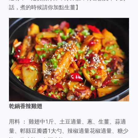
話，煮的時候請你加點生薑】
乾鍋香辣雞翅
用料 ： 雞翅中1斤、土豆適量、蔥、生薑、蒜適
量、郫縣豆瓣醬1大勺、辣椒適量花椒適量、糖少