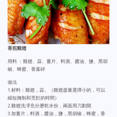
香煎雞翅
用料 ：雞翅、蒜、薑片、料酒、醬油、鹽、黑胡
椒、蜂蜜、香葉碎
做法
1.材料：雞翅，蒜。（雞翅盡量選擇小的，可以
縮短腌制和烹飪的時間）
2.雞翅洗凈充分瀝乾水份，兩面用刀劃開
3.加薑片，料酒，醬油，鹽，黑胡椒，蜂蜜，香