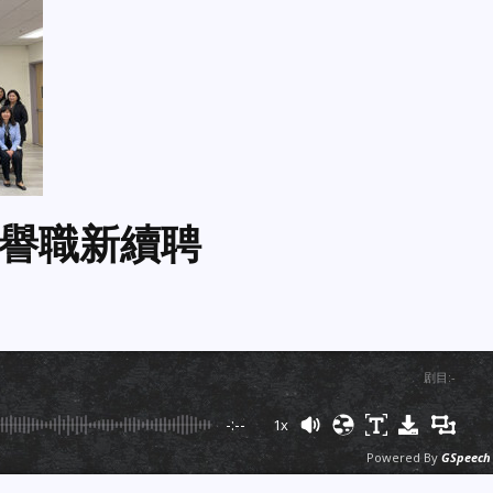
榮譽職新續聘
剧目
:
-
-:--
1x
Powered By
GSpeech