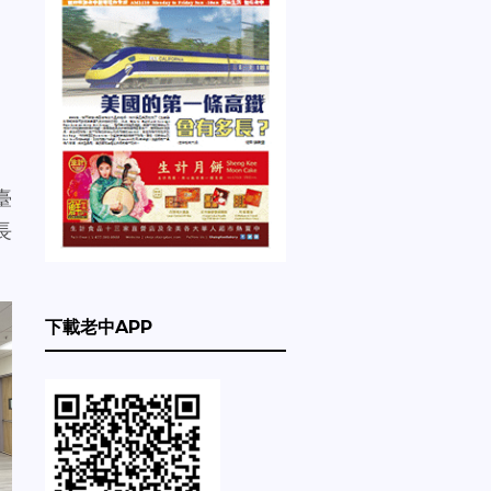
臺
長
下載老中APP