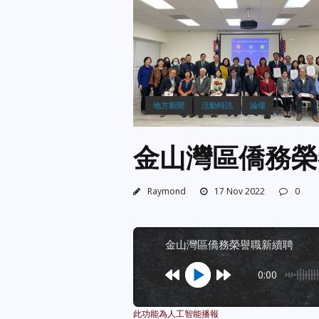
地方新聞
活動特訊
論壇
金山灣區僑務
Raymond
17 Nov 2022
0
金山灣區僑務榮譽職新續聘
0:00