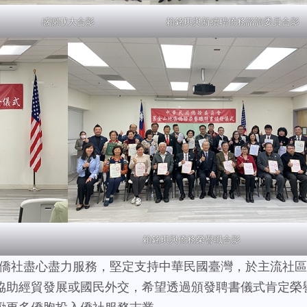
感謝狀大合影
賴銘琪與新續聘僑務諮詢委員合影
賴銘琪與僑務榮譽職合影
僑社盡心盡力服務，堅定支持中華民國臺灣，於主流社區
協助經貿發展或國民外交，希望透過頒發聘書儀式肯定榮
勵更多僑胞投入僑社服務志業。