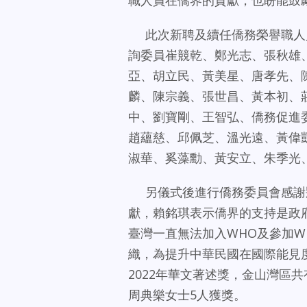
此次新聘及續任僑務榮譽職人員任
詢委員崔競乾、鄭光志、張秋雄
亞、胡立民、黃美星、唐孝先、
麟、陳宗義、張世昌、黃本初、
中、劉寶剛、王智弘、僑務促進
趙蘊慈、邱佩芝、溫光遠、黃偉
淑華、奚藻勳、黃安立、朱季光
另儀式後進行僑務委員會感謝
獻，賴銘琪表示僑界的支持是政
臺灣一直無法加入WHO及參加
織，為提升中華民國在國際能見
2022年華文著述獎，金山灣區
周典樂女士5人獲獎。