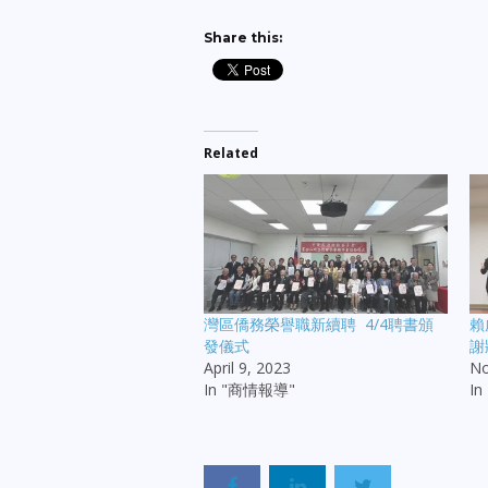
Share this:
Related
灣區僑務榮譽職新續聘 4/4聘書頒
賴
發儀式
謝
April 9, 2023
No
In "商情報導"
I