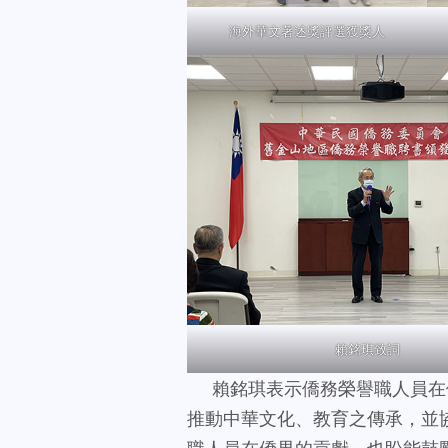
海外華文著述獎評選獲獎人
賴銘琪致詞
賴銘琪表示僑務榮譽職人員在
推動中華文化、教育之傳承，並
職人員在僑界的貢獻，也盼能鼓