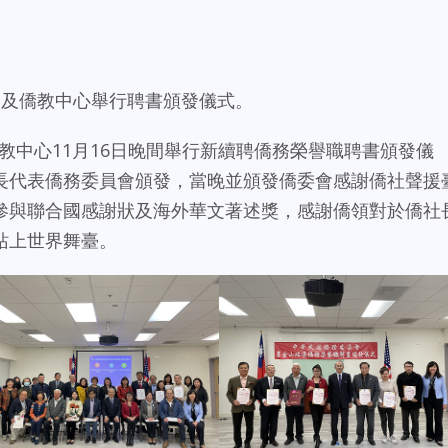
處及僑教中心舉行聘書頒發儀式。
中心11月16日晚間舉行新續聘僑務榮譽職聘書頒發儀
長代表僑務委員會頒發，當晚並頒發僑委會感謝僑社聲援
參與聯合國感謝狀及海外華文著述獎，感謝僑領對於僑社
站上世界舞臺。