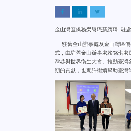
金山灣區僑務榮譽職新續聘 駐
駐舊金山辦事處及金山灣區僑教
式，由駐舊金山辦事處賴銘琪處
灣參與世界衛生大會、推動臺灣
期的貢獻，也期許繼續幫助臺灣