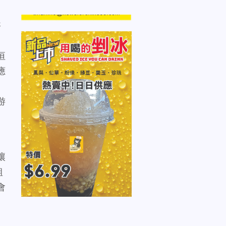
諮
垣
應
、
游
讓
組
會