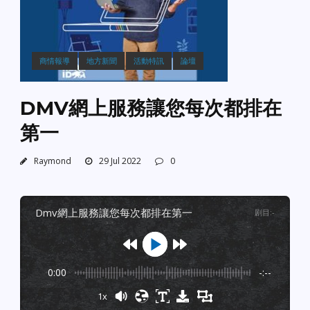
商情報導
地方新聞
活動特訊
論壇
DMV網上服務讓您每次都排在
第一
Raymond
29 Jul 2022
0
dmv網上服務讓您每次都排在第一
剧目
:
-
0:00
-:--
1x