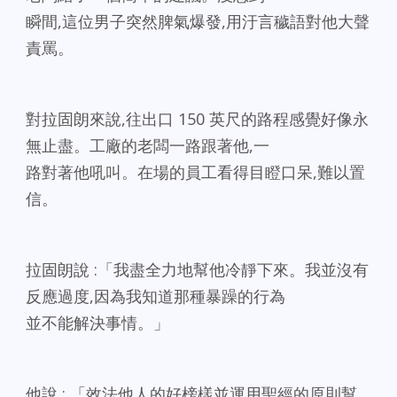
瞬間,這位男子突然脾氣爆發,用汙言穢語對他大聲
責罵。
對拉固朗來說,往出口 150 英尺的路程感覺好像永
無止盡。工廠的老闆一路跟著他,一
路對著他吼叫。在場的員工看得目瞪口呆,難以置
信。
拉固朗說 :「我盡全力地幫他冷靜下來。我並沒有
反應過度,因為我知道那種暴躁的行為
並不能解決事情。」
他說 : 「效法他人的好榜樣並運用聖經的原則幫