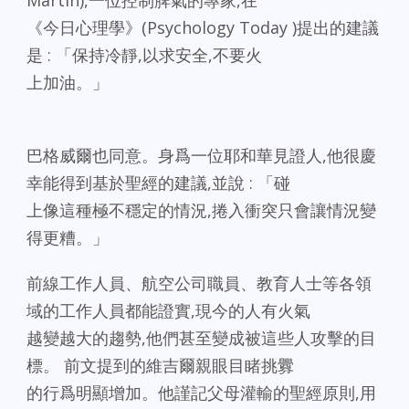
Martin),一位控制脾氣的專家,在
《今日心理學》(Psychology Today )提出的建議
是 : 「保持冷靜,以求安全,不要火
上加油。」
巴格威爾也同意。身爲一位耶和華見證人,他很慶
幸能得到基於聖經的建議,並說 : 「碰
上像這種極不穩定的情況,捲入衝突只會讓情況變
得更糟。」
前線工作人員、航空公司職員、教育人士等各領
域的工作人員都能證實,現今的人有火氣
越變越大的趨勢,他們甚至變成被這些人攻擊的目
標。 前文提到的維吉爾親眼目睹挑釁
的行爲明顯增加。他謹記父母灌輸的聖經原則,用