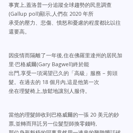
事實上,蓋洛普一分追蹤全球趨勢的民意調查
(Gallup poll)顯示,人們在 2020 年所
承受的壓力、悲傷、憤怒和憂慮的程度都比以往
還要高。
因疫情而隔離了一年後,住在佛羅里達州的居民加
里·巴格威爾(Gary Bagwell)終於能
出門,享受一項渴望已久的「高級」服務 – 剪頭
髮。在過去的 18 個月內,這是他第一次
坐在理髮椅上,放鬆地讓別人服侍。
當他的理髮師收到巴格威爾的一張 20 美元的鈔
票,並轉而拜託另一位髮型師換零錢時,
那位身形魁梧的同事竟然用一連串的難聽髒話破