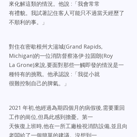
來化解這類的情況。他說 :「我會常常
有禮貌。我試著記住客人可能只不過當天經歷了
不順利的事。」
對住在密歇根州大湍城(Grand Rapids,
Michigan)的一位消防督察洛伊·拉固朗(Roy
La Grone)來說,要面對那些一觸即發的情況是一
種特有的挑戰。他承認說 :「我從小就
很難控制自己的脾氣。」
2021 年初,他經過為期四個月的病假後,需要重回
工作的崗位,但爲此感到擔憂。第一
天恢復上班時,他在一所工廠檢視消防設備,並且向
老闆給了一個簡單的建議。沒想到一