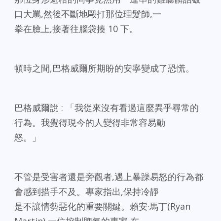
口大罵,然後不斷地毆打那位理髮師,一
拳在臉上,接著往腦袋揍 10 下。
頓時之間,巴格威爾所期盼的安寧變成了恐慌。
巴格威爾說 : 「我從來沒有看過這麼異乎尋常的
行為。我覺得現今的人變得非常容易動
怒。」
不管是受害者還是旁觀者,遇上暴躁易怒的行為都
會感到措手不及。專家指出,保持冷靜
是不讓情勢惡化的重要關鍵。賴安·馬丁(Ryan