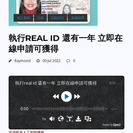
地方新聞
法律
活動特訊
美國新聞
執行REAL ID 還有一年 立即在
線申請可獲得
Raymond
09 Jul 2022
0
執行real id 還有一年 立即在線申請可獲得
剧目
:
-
0:00
-:--
1x
Powered By
GSpeech