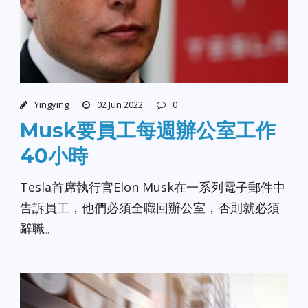
Yingying
02 Jun 2022
0
Musk要員工每週辦公室工作
40小時
Tesla首席執行官Elon Musk在一系列電子郵件中
告訴員工，他們必須全職回辦公室，否則就必須
辭職。