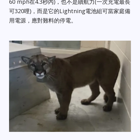
60 mph在4.3秒內)，也不是續航力(一次充電最長
可320哩)，而是它的Lightning電池組可當家庭備
用電源，應對難料的停電。