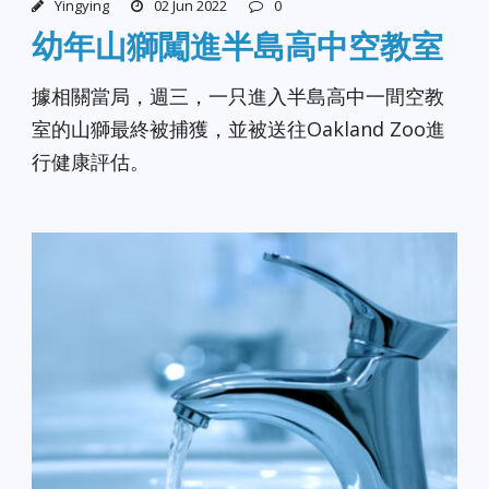
Yingying
02 Jun 2022
0
幼年山獅闖進半島高中空教室
據相關當局，週三，一只進入半島高中一間空教
室的山獅最終被捕獲，並被送往Oakland Zoo進
行健康評估。