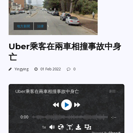
地方新聞
法律
Uber乘客在兩車相撞事故中身
亡
Yingying
01 Feb 2022
0
uber乘客在兩車相撞事故中身亡
剧目
:
-
0:00
-:--
1x