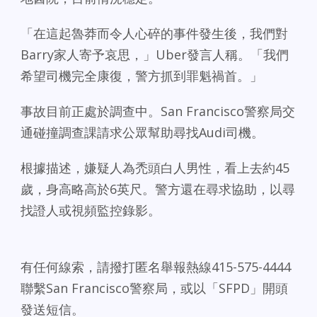
「在這起魯莽而令人心碎的事件發生後，我們對
Barry家人寄予哀思，」Uber發言人稱。「我們
希望司機完全康復，警方抓到罪魁禍首。」
事故目前正處於調查中。San Francisco警察局交
通碰撞調查課請求公眾幫助尋找Audi司機。
根據描述，嫌疑人為禿頭白人男性，看上去約45
歲，身高略高於6英尺。警方還在尋求協助，以尋
找證人或視頻監控錄影。
有任何線索，請撥打匿名舉報熱線415-575-4444
聯繫San Francisco警察局，或以「SFPD」開頭
發送短信。