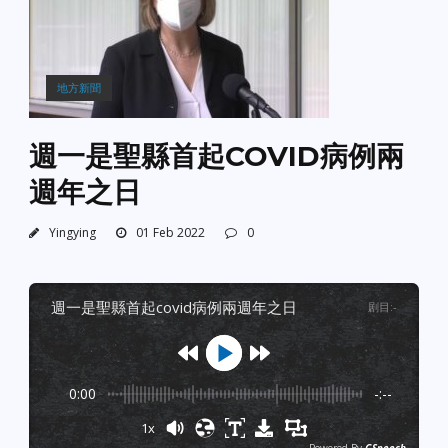
地方新聞
週一是聖縣首起COVID病例兩
週年之日
Yingying
01 Feb 2022
0
週一是聖縣首起covid病例兩週年之日
剧目
:
-
0:00
-:--
1x