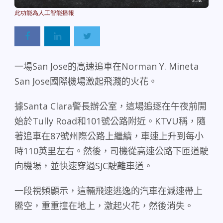
Powered By
GSpeech
一場
San Jose
的高速追車在
Norman Y. Mineta
San Jose
國際機場激起飛濺的火花。
據
Santa Clara
警長辦公室，這場追逐在午夜前開
始於
Tully Road
和
101
號公路附近。
KTVU
稱，隨
著追車在
87
號州際公路上繼續，車速上升到每小
時
110
英里左右。然後，司機從高速公路下匝道駛
向機場，並快速穿過
SJC
駛離車道。
一段視頻顯示，這輛飛速逃逸的汽車在減速帶上
騰空，重重撞在地上，激起火花，然後消失。