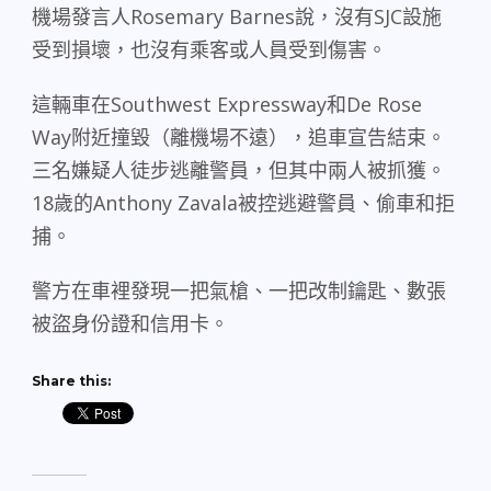
機場發言人
Rosemary Barnes
說，沒有
SJC
設施
受到損壞，也沒有乘客或人員受到傷害。
這輛車在
Southwest Expressway
和
De Rose
Way
附近撞毀（離機場不遠），追車宣告結束。
三名嫌疑人徒步逃離警員，但其中兩人被抓獲。
18
歲的
Anthony Zavala
被控逃避警員、偷車和拒
捕。
警方在車裡發現一把氣槍、一把改制鑰匙、數張
被盜身份證和信用卡。
Share this: