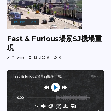
地方新聞
法律
Fast & Furious場景SJ機場重
現
Yingying
12 Jul 2019
0
fast & furious場景sj機場重現
剧目
:
-
0:00
-:--
1x