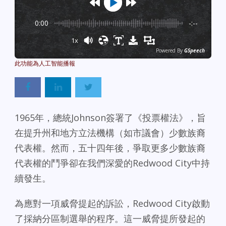
0:00
-:--
1x
Powered By
GSpeech
1965年，總統Johnson簽署了《投票權法》，旨
在提升州和地方立法機構（如市議會）少數族裔
代表權。
然而，五十四年後，爭取更多少數族裔
代表權的鬥爭卻在我們深愛的Redwood City中持
續發生。
為應對一項威脅提起的訴訟，Redwood City啟動
了採納分區制選舉的程序。這一威脅提所發起的