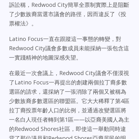
訴訟稱，Redwood City簡單全票制實際上是阻斷
了少數族裔當選市議會的路徑，因而違反了《投
票權法》。
Latino Focus一直在跟蹤這一事態的轉變，對
Redwood City議會多數成員未能採納一張包含這
一實踐精神的地圖深感失望。
在最近一次會議上，Redwood City議會不僅漠視
了Latino Focus一再提出的創建兩個拉丁裔多數
選區的請求，還採納了一張消除了兩個又被稱為
少數族裔多數選區的聯盟區。它大大稀釋了第4區
拉丁裔投票年齡人口的比例，並通過改變選區將
一名白人現任者轉到第1區——以亞裔美國人為主
的Redwood Shores社區，即使這一舉動同時違
背了那位議員和Redwood Shores亞裔居民的明