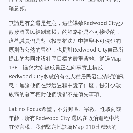
確意願。
無論是有意還是無意，這些導致Redwood City少
數族裔選民被剝奪權力的策略都是不可接受的 。
這些議員們是對《投票權法》中神聖不可侵犯的
原則做公然的冒犯，也是對Redwood City自己所
提出的共同建設社區目標的嚴重背離。通過Map
13F，議會大多數成員正在向事實上構成
Redwood City多數的有色人種居民發出清晰的訊
息：無論他們在競選過程中說了什麼，提升少數
族裔的發言權對他們說都不是優先事項。
Latino Focus希望，不分郵區、宗教、性取向或
年齡，所有Redwood City 選民在政治進程中均
有發言權。我們堅定地認為Map 21D比糟糕的