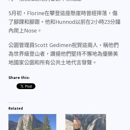
5
月初，
Florine
在攀登這座懸崖時曾經摔落，傷
了腳踝和腳跟。他和
Hunnod
以前在
2
小時
23
分鐘
內爬上
Nose
。
公園管理員
Scott Gedimen
祝賀這兩人，稱他們
為世界級登山者，讚揚他們堅持不懈地為優勝美
地國家公園和所有公共土地代言發聲。
Share this:
Related