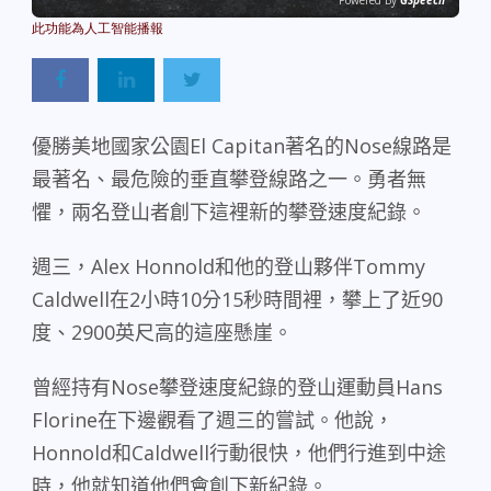
Powered By
GSpeech
優勝美地國家公園
El Capitan
著名的
Nose
線路是
最著名、最危險的垂直攀登線路之一。勇者無
懼，兩名登山者創下這裡新的攀登速度紀錄。
週三，
Alex Honnold
和他的登山夥伴
Tommy
Caldwell
在
2
小時
10
分
15
秒時間裡，攀上了近
90
度、
2900
英尺高的這座懸崖。
曾經持有
Nose
攀登速度紀錄的登山運動員
Hans
Florine
在下邊觀看了週三的嘗試。他說，
Honnold
和
Caldwell
行動很快，他們行進到中途
時，他就知道他們會創下新紀錄。