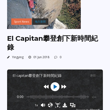
Sport News
地方新聞
El Capitan攀登創下新時間紀
錄
Yingying
01 Jun 2018
0
el capitan攀登創下新時間紀錄
剧目
:
-
0:00
-:--
1x