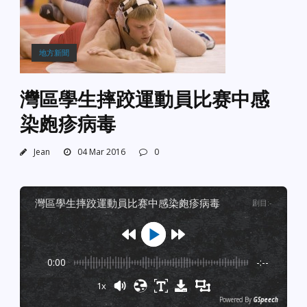
地方新聞
灣區學生摔跤運動員比赛中感
染皰疹病毒
Jean
04 Mar 2016
0
灣區學生摔跤運動員比赛中感染皰疹病毒
剧目
:
-
0:00
-:--
1x
Powered By
GSpeech