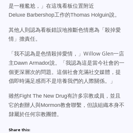
是一種尷尬，」在這
塊看板位置附近
Deluxe Barbershop
工作的
Tho
mas Holguin
說。
其他人則認為看板錯誤地推斷色情應為「殺掉愛
情」擔責任。
「我不認為是色情殺掉愛情，」Willow Glen
一店
「我認為這是當今社會的一
主
Da
wn Armador
說。
個更深層次的
問題。這個社會充滿社交媒體，
提
倡即時滿足感而不是培養我們的人際關係。」
雖然
Fight The New Drug
有許多宗教成員，
並且
它的創辦人與
Mormon
教會聯繫，
但該組織本身不
隸屬於任何宗教團體。
Share this: