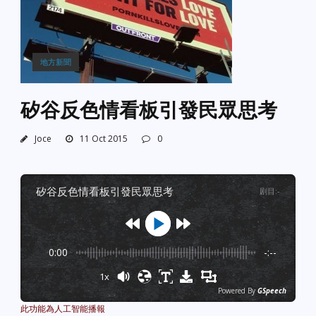
地方新聞
矽谷反色情看板引發民眾思考
Joce
11 Oct 2015
0
矽谷反色情看板引發民眾思考
剧目
:
-
0:00
-:--
1x
Powered By
GSpeech