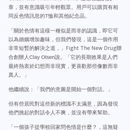
章，並有意識吸引年輕觀眾。
用戶可以購買有相
同反色情訊息的
T
恤和其他紀念品。
「關於色情有這樣一種似是而非的認識，即它可
以為婚姻增加趣味，
但我們發現，這是一個作用
非常短暫的解決之道，」Fight
The New Drug
聯
「
它的長期效果是人們
合創辦人
Clay Olsen
說。
最終熱衷於幻想而非現實，
更喜歡那些像數而非
真人。」
他繼續說：「我們的意圖是開始一個對話。」
但有些居民對這些新的標識不太滿意，
因為發現
他們挑起的對話令人不爽，並沒有帶來幫助。
「一個孩子從學校回家問色情是什麼？，這無疑