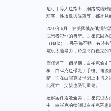
尼可丁等人也指出，網路成癮雖
駭客、性攻擊與謀殺等，都常見
2007年6月，在美國俄亥俄州的溫寧
症患者犯罪的典型。白崔克因為
（Halo），幾乎都不動，有時
電玩太過暴力，於是將白崔克的
僅僅過了一個星期，白崔克偷走
槍，白崔克也帶走了手槍。隨後
睛，而在白崔克父母閉上眼睛之
此死亡，父親也受到重傷。
這起案件震驚全美，白崔克也因此稱
中，白崔克的律師以白崔克罹患