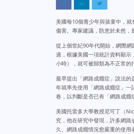
美國每10個青少年與孩童中，
傷害。
專家建議，防患於未然，
從上個世紀90年代開始，網際
過，根據美國一項統計資料顯示，
小時），就可被歸類為不正常的
最早提出「網路成癮症」說法的是紐約
年就率先使用「網路成癮症」一詞，
卷，以判斷是否已有「網路成癮
美國托雷多大學教授尼可丁（Nic
究，他在研究中發現，許多網路
久、網路成癮情況愈嚴重的使用