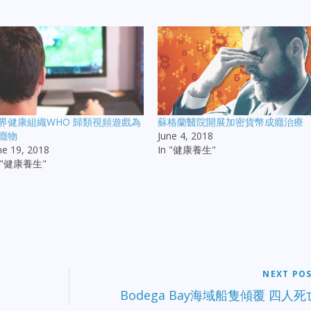
界健康組織WHO 歸類視頻遊戲為
蘇格蘭醫院開展加密貨幣成癮治療
癮物
June 4, 2018
ne 19, 2018
In "健康養生"
n "健康養生"
NEXT PO
Bodega Bay海域船隻傾覆 四人死