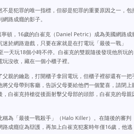
然不是犯罪的唯一指標，但卻是犯罪的重要原因之一，包
到網路成癮的影子。
頓，16歲的白崔克（Daniel Petric）成為美國網路成
沉迷於網路遊戲，只要在家就是在打電玩「最後一戰」
甚至一天玩18個小時不停。白崔克的雙親隨後發現他所玩的
電玩沒收，藏在一個小櫃子裡。
了父親的鑰匙，打開櫃子拿回電玩，但櫃子裡卻還有一把
他將父母帶到客廳，告訴父母要給他們一個驚喜，請閉上
後，白崔克持槍從後面射擊父母部的頭部，白崔克的母親
為「最後一戰殺手」（Halo Killer）。在隨後的審判
網路成癮症為辯護，再加上白崔克犯案時年僅16歲，他逃