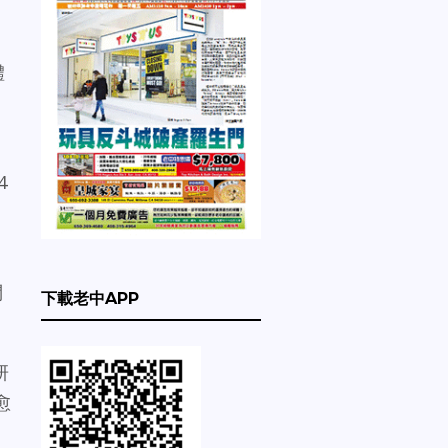
體
4
問
下載老中APP
研
愈