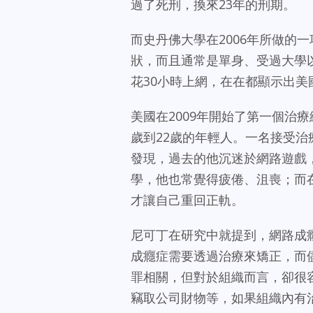
過了死刑，換來23年的刑期。
而史丹佛大學在2006年所做的
狀，而且通常是單身、受過大學
花30小時上網，在在都顯示出
美國在2009年開始了第一個治療
歲到22歲的年輕人。一名接受
發現，過去的他沉迷於網路遊戲
學，他也常覺得疲倦、沮喪；而在
才讓自己重回正軌。
尼可丁在研究中就提到，網路成
成癮症需要透過治療來矯正，而
罪相關，但對於組織而言，卻很
竊取公司財物等，如果組織內有