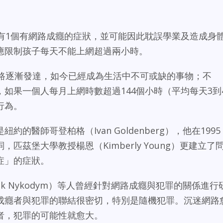
就有1個有網路成癮的症狀，並可能因此耽誤學業及造成身
應限制孩子每天不能上網超過兩小時。
網路逐漸發達，如今已經成為生活中不可或缺的事物；不
如果一個人每月上網時數超過144個小時（平均每天3到
行為。
的醫師哥登柏格（Ivan Goldenberg），他在1995
匹茲堡大學教授楊恩（Kimberly Young）更建立了
症」的症狀。
k Nykodym）等人曾經針對網路成癮與犯罪的關係進行
成癮者與犯罪的聯結很密切，特別是隨機犯罪。沉迷網路
者，犯罪的可能性就愈大。