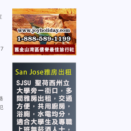
症
7
，
路
犯
、