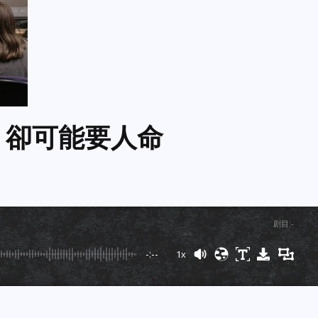
 卻可能要人命
剧目
:
-
-:--
1x
Powered By
GSpeech