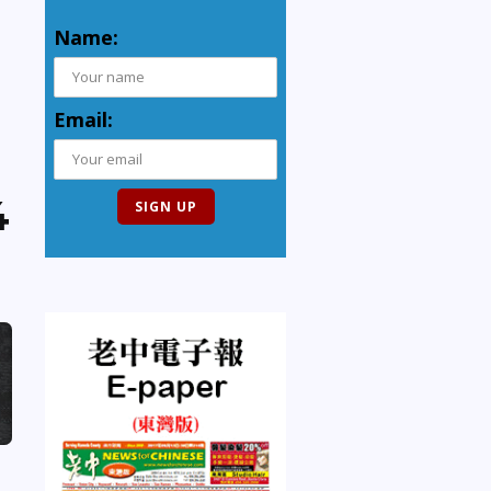
Name:
Email:
4