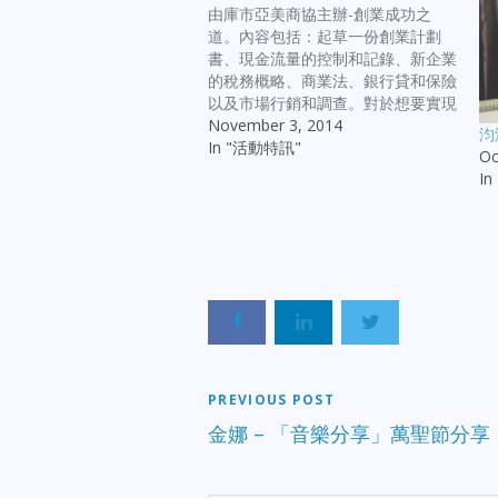
由庫市亞美商協主辦-創業成功之
道。內容包括：起草一份創業計劃
書、現金流量的控制和記錄、新企業
的稅務概略、商業法、銀行貸和保險
以及市場行銷和調查。對於想要實現
自己夢想的你會是一個很好的平台。
November 3, 2014
汮
日期：11月12日星期三 時間：上午
In "活動特訊"
Oc
9點至下午5點 （上午8點開始登記入
I
場） 地點：Cupertino Community
Hall (10350 Torre Ave, Cupertino,
CA 95014) 名額有限，請網上查詢
或電話報名。報名費用為每人$50，
如果您在11月5日前註冊，費用為每
人$40。報名註冊截止日：11月10
日。 聯繫人： 徐秋容：(408) 335-
9777 蔡彩霞：(408) 887-2228 更多
詳細內容可至老中廣播網收聽
PREVIOUS POST
金娜 – 「音樂分享」萬聖節分享 10-