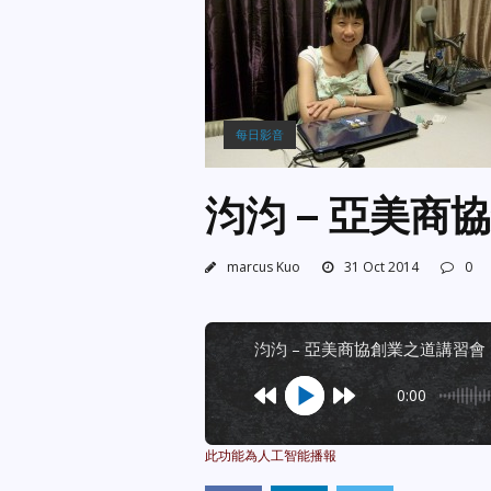
每日影音
汮汮 – 亞美商協
marcus Kuo
31 Oct 2014
0
汮汮 – 亞美商協創業之道講習會 10
0:00