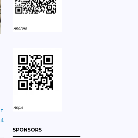
Android
Apple
ST
4
SPONSORS