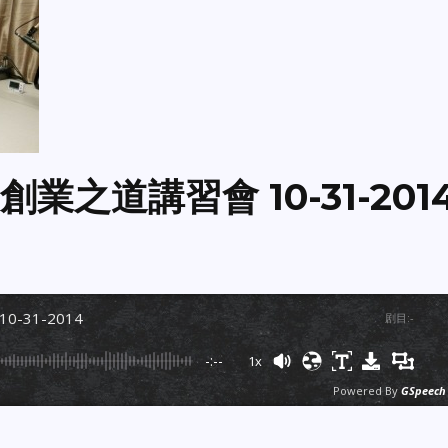
創業之道講習會 10-31-201
-31-2014
剧目
:
-
-:--
1x
Powered By
GSpeech