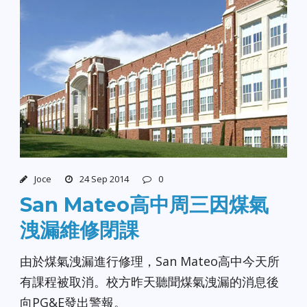
Joce
24 Sep 2014
0
San Mateo高中周三因煤氣
洩漏維修閉課
由於煤氣洩漏進行修理，San Mateo高中今天所
有課程被取消。校方昨天聽聞煤氣洩漏的消息後
向PG&E發出警報。