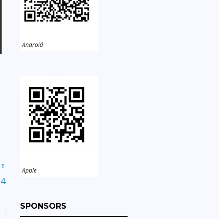
Android
s
ST
Apple
4
SPONSORS