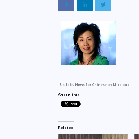
8-4-14
by
News For Chinese
on
Mixcloud
Share this:
Related