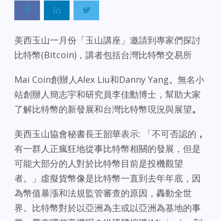
美西玉山一月份「玉山講座」邀請到專家們探討
比特幣(Bitcoin)，講者包括台灣比特幣交易所
Mai Coin創辦人Alex Liu和Danny Yang
、
無名小
站創辦人簡志宇和研究員李佳勳博士，幫助大家
了解比特幣的新發展和
台灣比特幣現況與展望
。
美西玉山協會秘書長王韶華表示:
「不可否認的
，
有一群人正瘋狂地從事比特幣相關的發展，但是
可能大部分的人對於比特幣目前是投機觀望
者。」虛擬貨幣像是比特幣一直到去年年底，因
為幣值暴漲和法規監管審查的原因，轟動全世
界。比特幣對於以亞洲為主或以亞洲為基地的事