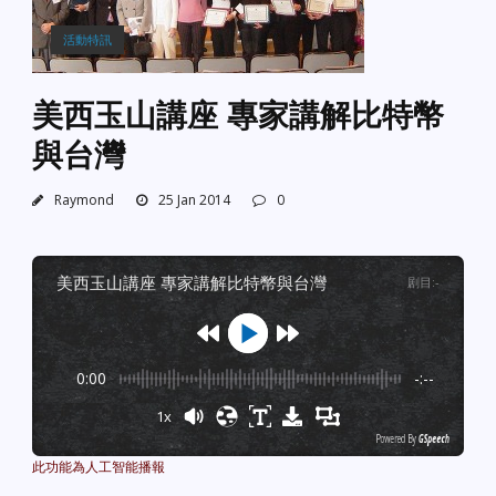
活動特訊
美西玉山講座 專家講解比特幣
與台灣
Raymond
25 Jan 2014
0
美西玉山講座 專家講解比特幣與台灣
剧目
:
-
0:00
-:--
1x
Powered By
GSpeech