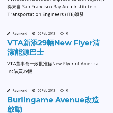
得來自 San Francisco Bay Area Institute of
Transportation Engineers (ITE)頒發
Raymond
06 Feb 2013
0
VTA新添29輛New Flyer清
潔能源巴士
VTA董事會一致批准從New Flyer of America
Inc購買29輛
Raymond
06 Feb 2013
0
Burlingame Avenue改造
啟動