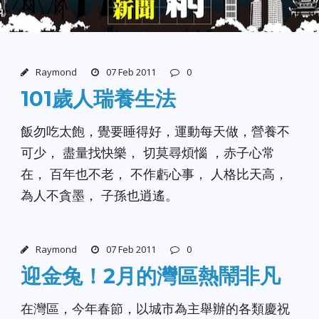
Raymond
07 Feb 2011
0
101歲人瑞養生法
飯勿吃太飽，覺要睡得好，運動每天做，營養不
可少， 盡量找快樂， 切莫尋煩惱 ，赤子心常
在， 百年也不老， 不作虧心事， 人格比天高，
為人不貪墨， 子孫也逍遙。
Raymond
07 Feb 2011
0
迎金兔！2月的灣區熱鬧非凡
在灣區，今年春節，以城市為主舉辦的各類慶祝