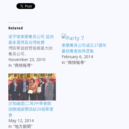
Related
老字號東榮餐具公司 提供
最多選擇及合理收費
東榮餐具公司成立27週年
灣區華資經營規模最大的
慶祝餐會政商雲集
餐具公司。
February 6, 2014
November 23, 2010
In "商情報導"
In "商情報導"
沙加緬度(二埠)中華會館
頒贈感謝獎狀給29屆華運
會
May 12, 2014
In "地方新聞"