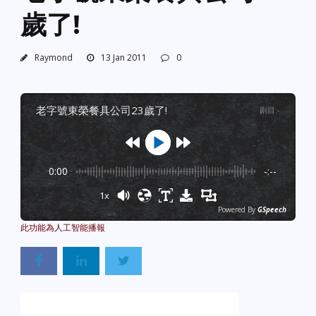
歲了!
Raymond
13 Jan 2011
0
老字號東榮餐具公司23歲了!
剧目
:
-
0:00
-:--
1x
Powered By
GSpeech