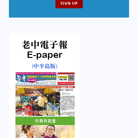
的報稅；具體日期不久予
以公布。 要求進行更為廣
泛編程調整的關鍵表格包
括Form 5695 (Residential
Energy Credits), Form
4562 (Depreciation and
Amortization) 和 Form
3800 (General Business
Credit). 延遲接受的表格完
整名單可登錄IRS.gov查
看。 作為調整和測試工
作的內容，國稅局將與納
稅軟件行業和納稅專業人
士緊密合作，力求盡量縮
短延誤時間，確保報稅季
在目前形勢下流暢運轉。