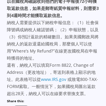
以在國稅局確認收到他們的電子申報後72小時獲
取返款信息，如果是郵寄紙質申報材料，則需要3
到4週時間才能獲取返款信息。
納稅人需要提供以下納稅申報信息：（1）社會保
障號碼或納稅人確認號碼；（2）申報狀態，以及
（3）你預計返款的精確數目。如果美國郵政局將
納稅人的返款退還給國稅局，那麼個人可以使
用“Where’s My Refund?”在線更改國稅局在申報
時獲得的地址。
還有，納稅人可以填寫Form 8822, Change of
Address（更改地址），寄送到表格上顯示的地
址。此表格可以從
www.IRS.gov
或致電800-TAX-
FORM索取。一般情況下，如果國稅局匯出返款
超出28天，納稅人可以在線要求替換支票。
Share this: