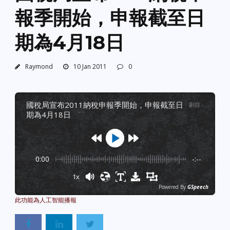
報季開始，申報截至日
期為4月18日
Raymond
10 Jan 2011
0
國稅局宣布2011納稅申報季開始，申報截至日
剧目
:
-
期為4月18日
0:00
-:--
1x
Powered By
GSpeech