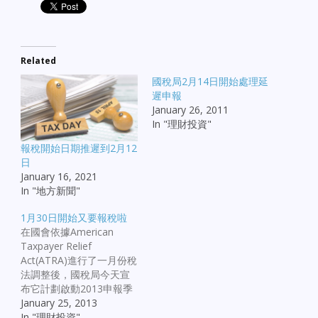
Related
國稅局2月14日開始處理延
遲申報
January 26, 2011
In "理財投資"
報稅開始日期推遲到2月12
日
January 16, 2021
In "地方新聞"
1月30日開始又要報稅啦
在國會依據American
Taxpayer Relief
Act(ATRA)進行了一月份稅
法調整後，國稅局今天宣
布它計劃啟動2013申報季
並在1月30日開始處理個人
January 25, 2013
所得稅申報。 在更新表格
In "理財投資"