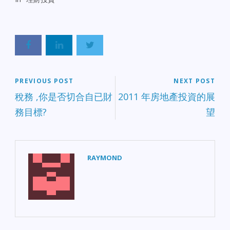
和完成處理系統的編程和
測試後，國稅局將於1月30
日開始接受納稅申報。這
將反映1月2日所制定稅法
調整的主要內容。根據國
稅局公布的這一消息，大
多數報稅人-超過1.2億戶家
庭-應當能在1月30日起開
PREVIOUS POST
NEXT POST
始報稅。 國稅局估計，因
稅務 ,你是否切合自已財
2011 年房地產投資的展
為需要進行更為廣泛的表
務目標?
望
格和處理系統調整，餘下
的家庭將在2月下旬或3月
份開始報稅。這包括申請
住宅能源減免、財產折舊
或一般商業減免的納稅
RAYMOND
人。這些納稅人多數報稅
更為複雜，一般在靠近4月
15日截止日期前報稅或申
請延長報稅期限。 “我們一
直在努力工作，以盡快啟
動納稅季，”國稅局行動委
員Steven T.Miller說。“這