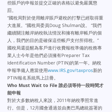
些賬戶的申報並提交正確的表格以避免嚴厲懲
罰。
“國稅局對於使用離岸賬戶避稅的打擊已經取得重
大進展。”國稅局委員Doug Shulman說。 “我們
繼續關注離岸納稅執法情況和擁有離岸帳戶的個
人，我們的目的是確保這些帳戶支付所得稅。”
國稅局還提醒為客戶進行收費報稅準備的稅務專
業人士今年是他們必須擁有Preparer Tax
Identification Number (PTIN)的第一年。納稅
申報準備人應當使用
www.IRS.gov/taxpros
新的
PTIN報名系統馬上註冊。
Who Must Wait to File 誰必須等待一段時間才
能申報
對於大多數納稅人來說，2011年納稅季照常進
行。但是，12月國會通過並由奧巴馬總統簽署的