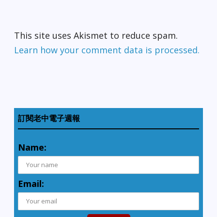
格和說明以及對至關重要
的處理系統進行調整。 國
稅局原定在1月22日開始電
子報稅。去年有超過80%
This site uses Akismet to reduce spam.
的納稅人采用電子申報。
Learn how your comment data is processed.
誰可以從1月30日起報稅？
國稅局預計大多數納稅人
可以從1月30日起報稅，無
論他們是電子申報還是紙
質申報。國稅局將接受的
報稅包括：受到延遲
Alternative Minimum Tax
影響的報稅，受到三個重
訂閱老中電子週報
大“延長”條款影響的報稅-
申請州和地方銷售稅抵
Name:
扣、高等教育學費抵扣和
教育費用抵扣的納稅人。
誰延後報稅？ 有多份表格
收到立法延遲的影響，立
Email:
法要求對國稅局系統進行
更為廣泛的編程和測試。
國稅局希望在2月下旬和3
月開始接收包括這些表格