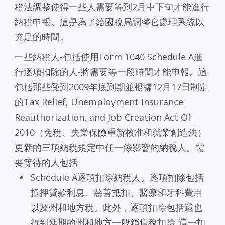
稅法調整使得一些人需要等到2月中下旬才能進行
納稅申報。這是為了給國稅局調整它處理系統以
充足的時間。
一些納稅人-包括使用Form 1040 Schedule A進
行逐項扣除的人-將需要等一段時間才能申報。這
包括那些受到2009年底到期並根據12月17日制定
的Tax Relief, Unemployment Insurance
Reauthorization, and Job Creation Act Of
2010（免稅、失業保險重新核准和就業創造法）
更新的三項納稅規定中任一條影響的納稅人。需
要等待的人包括
Schedule A逐項扣除納稅人。逐項扣除包括
抵押貸款利息、慈善抵扣、醫療和牙科費用
以及州和地方稅。此外，逐項扣除包括還也
得到延期的州和地方一般銷售稅扣除-這一扣