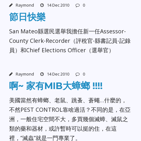
Raymond
14 Dec 2010
0
節日快樂
San Mateo縣選民選舉我擔任新一任Assessor-
County Clerk-Recorder（評稅官-縣書記員-記錄
員）和Chief Elections Officer（選舉官）
Raymond
14 Dec 2010
0
啊~ 家有MIB大蟑螂 !!!!
美國當然有蟑螂、老鼠、跳蚤、蒼蠅…什麼的，
不然PEST CONTROL靠啥過活？不同的是，在亞
洲，一般住宅空間不大，多買幾個滅蟑、滅鼠之
類的藥和器材，或許暫時可以挺的住，在這
裡，”滅蟲”就是一門專業了。