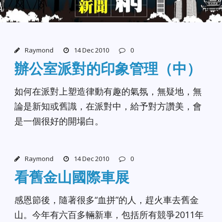
Raymond
14 Dec 2010
0
辦公室派對的印象管理（中）
如何在派對上塑造律動有趣的氣氛，無疑地，無
論是新知或舊識，在派對中，給予對方讚美，會
是一個很好的開場白。
Raymond
14 Dec 2010
0
看舊金山國際車展
感恩節後，隨著很多“血拼”的人，趕火車去舊金
山。今年有六百多輛新車，包括所有競爭2011年