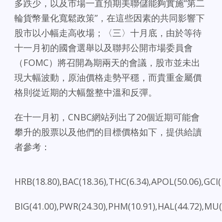
多跌少，以及市場一直預期美聯儲能夠實施“第二
輪貨幣量化寬鬆政策”，在這些因素的共同影響下
股市以小幅走高收場；〈三〉十月底，由於等待
十一月初的國會選舉以及聯邦公開市場委員會
（FOMC）將召開為期兩天的會議，股市並未出
現大幅波動，原油價格走勢平穩，而貴重金屬價
格則從近期的大幅盤整中溫和反彈。
在十一月初，CNBC網站列出了20個近期可能會
攀升的股票以及他們的目標價格如下，提供給讀
者參考：
HRB(18.80),BAC(18.36),THC(6.34),APOL(50.06),GCI(
BIG(41.00),PWR(24.30),PHM(10.91),HAL(44.72),MU(