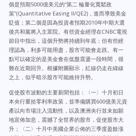
個是預期5000億美元的“第二 輪量化寬鬆政
策”(Quantitative Easing II/QE2)，進而導致美金
貶值；第二個是因為投資者預期2010年中期大選
後共和黨將入主眾院。
有些資金經理在CNBC電視
節目中指出，這個升勢將持續到年底；但有些經
理認為，利多可能用盡，股市可能會走跌。有一
點可以確定的是美金會在低盤震盪一段時間，很
難在近期回升。根據附圖顯示，紅線仍走在綠線
之上，似乎暗示股市可能維持升勢。
促使股市波動的主要新聞包括：〈一〉十月初日
本央行重拾零利率政策，並準備購買600億美元資
產以向市場注入流動性，以及澳洲央行並未如願
地宣佈加息，震撼了全世界的股市，促使股市大
升；〈二〉十月中美國企業公佈的三季度盈餘漲