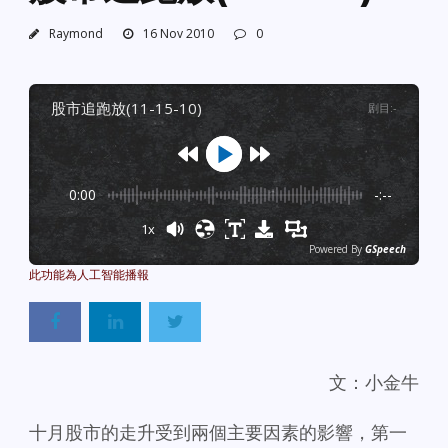
Raymond
16 Nov 2010
0
股市追跑放(11-15-10)
剧目
:
-
0:00
-:--
1x
Powered By
GSpeech
文：小金牛
十月股市的走升受到兩個主要因素的影響，第一