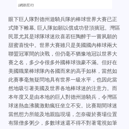
(網路照片)
眼下巨人隊對德州遊騎兵隊的棒球世界大賽已正
式降下帷幕, 巨人隊如願以償成功登頂摘冠。灣區
民眾尤其是球隊球迷欣喜若狂陶醉于一嘗夙願的
甜蜜喜悅中。
世界大賽雖只是美國國內棒球兩大
聯盟冠軍間的決戰，但仍毫不猶豫地冠以世界大
賽之名，多少令很多外國棒球強豪不滿。但好在
美國職業棒球隊內各國而來的高手如林，當然如
此賽事毫無疑問地具有世界一級水平，也因此當
然地吸引著美國及世界各地棒球迷的注意力。而
本年度又是由本地的巨人對德州游騎兵，令灣區
球迷熱血沸騰激動瘋狂坐立不安。比賽期間球迷
當然想力所能及地親臨現場，怎奈礙於賽場位置
有限僧多粥少，多數球迷還不得不對著電視如筆