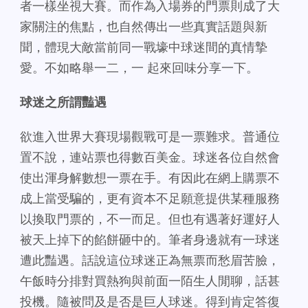
者一樣坐視大賽。而作為入場券的門票則成了大
家關注的焦點，也自然傳出一些真實話題與新
聞，體現大敵當前同一戰壕中球迷間的真情摯
愛。不如略舉一二，一 起來回味分享一下。
球迷之所謂豔遇
欲進入世界大賽現場觀戰可是一票難求。普通位
置不說，連站票也得數百美金。球迷各位自然會
使出渾身解數想一票在手。有因此在網上購票不
成上當受騙的，更有資本不足願意提供某種服務
以換取門票的，不一而足。但也有遇著好運好人
被天上掉下的餡餅砸中的。筆者身邊就有一球迷
遭此豔遇。話說這位球迷正為無票而愁眉苦臉，
午飯時分排對買熱狗與前面一陌生人閒聊，話甚
投機。隨被問及是否是巨人球迷。得到肯定答復