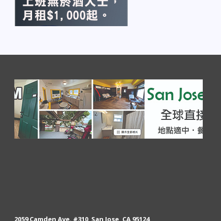
2059 Camden Ave. #310 San Jose, CA 95124