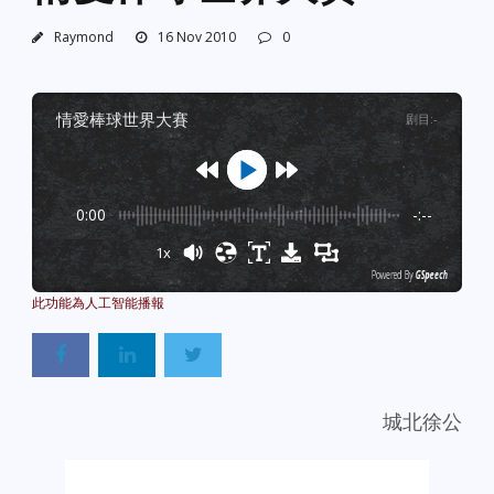
Raymond
16 Nov 2010
0
情愛棒球世界大賽
剧目
:
-
0:00
-:--
1x
Powered By
GSpeech
城北徐公