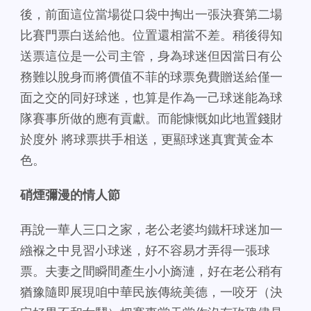
後，前面這位當場從口袋中掏出一張決賽第二場
比賽門票白送給他。位置還相當不差。稍後得知
送票這位是一公司主管，身為球迷但因當日有公
務難以脫身而將價值不菲的球票免費贈送給僅一
面之交的同好球迷，也算是作為一己球迷能為球
隊賽事所做的應有貢獻。而能慷慨如此地置錢財
於度外 將球票拱手相送，更顯球迷真實黃金本
色。
硝煙彌漫的情人節
再說一華人三口之家，老公老婆均鐵杆球迷加一
繈褓之中見習小球迷，好不容易才弄得一張球
票。夫妻之間瞬間產生小小旖漣，好在老公稍有
猶豫隨即展現咱中華民族傳統美德，一咬牙（決