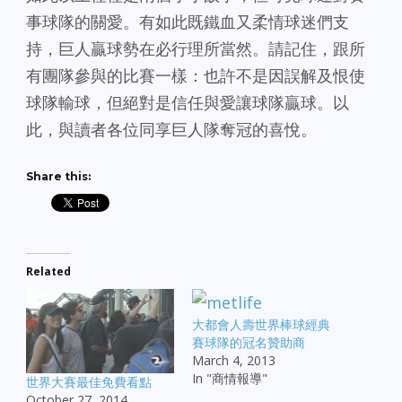
事球隊的關愛。有如此既鐵血又柔情球迷們支
持，巨人贏球勢在必行理所當然。請記住，跟所
有團隊參與的比賽一樣：也許不是因誤解及恨使
球隊輸球，但絕對是信任與愛讓球隊贏球。以
此，與讀者各位同享巨人隊奪冠的喜悅。
Share this:
Related
大都會人壽世界棒球經典
賽球隊的冠名贊助商
March 4, 2013
In "商情報導"
世界大賽最佳免費看點
October 27, 2014