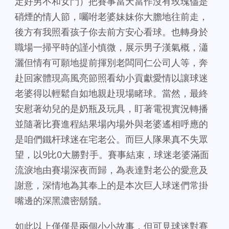
定好男不和女鬥）把賽事當天當作沒有玫瑰儘是
硝煙的情人節，囑咐老婆妹妹你大膽地往前走，
後方有我照看孩子你去前方安心看球。也轉身於
職場一掃平時的謹小慎微，展示男子漢氣概，瀟
灑但情有可願地提前揮別老闆同仁公司人等，奔
赴回家體現高風亮節照看幼小貢獻愛情以讓球迷
老婆得以輕鬆自如地親赴現場睹球。當然，最終
安慰著幼兒的是奶瓶及玩具，盯著電視實況轉播
並隨著比賽進程結果場內場外與老婆遙相呼應的
是咱們鐵杆球迷在宅老公。而巨人隊果真不失眾
望，以9比0大勝對手。賽事結束，球迷老婆滿面
流淚地由賽場深夜而歸，為表達對老公的愛意及
謝意，深情地為其奉上的是本次巨人球迷們常掛
嘴邊的深黑濃密鬍鬚。
如此以上僅僅是兩個小小故事，但可見球迷對賽