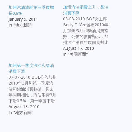
加州汽油消費上升，柴油
加州汽油油耗第三季度增
消費下降
長0.8%
08-03-2010 BOE女主席
January 5, 2011
Betty T. Yee發布2010年4
In "地方新聞"
月加州汽油和柴油消費指
數。公佈的數據顯示，加
州汽油消費年度同期對比
略微增長0.6%，而柴油年
August 17, 2010
度同期下降7.1%。自10月
In "美國新聞"
份以來，柴油下降幅度最
加州第一季度汽油和柴油
大。 汽油消費在2010年4
消費下滑
月上升0.6%：10年4月消
07-07-2010 BOE公佈加州
費12.55億加侖汽油，而
2010年3月和第一季度汽
2009年4月為12.48億加侖
油和柴油消費數據。與去
汽油。加州2010年4月汽
年同期相比，汽油消費3月
油零售價格為3.14元每加
下滑0.5%，第一季度下滑
侖，比2009年4月的平均
1.0%。柴油消費3月下滑
August 13, 2010
零售價格2.38元每加侖上
2.2%，第一季度下滑
In "地方新聞"
漲32%。 2010年4月加州
0.01%，基本沒有變化。
汽油銷售產生的銷售和使
在2010年第一季度，加州
用稅為3.29億元，比2009
人比2009年第一季度少使
年4月按照較低價格銷售所