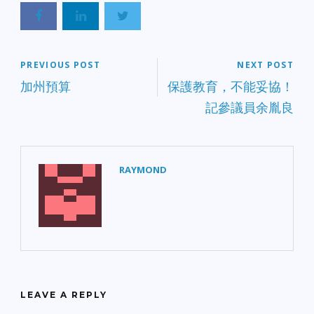
用了3740萬加侖汽油，下
產生的2.19億元增長了1.1
滑了1%。 2010年3月，汽
億元。 2010年4月份3.29
油消費下滑0.5%。這個月
億元銷售和使用稅收入包
加州人使用12.73億加侖汽
括增加的3600萬元。這部
油，而2009年同期為12.79
PREVIOUS POST
NEXT POST
分增加的收入得益於2009
億加侖。3月份加州加油站
年1月生效的稅率提高。
加州預算
保護教育，不能妥協！
平均價格為3.10元/加侖，
2010年4月柴油消費顯示
記參議員余胤良
而2009年3月為2.24元，增
加州人總共使用2.04億加
長了38.4%。 3月汽油銷售
侖，比2009年2.2億加侖的
稅為3.29億元，比去年同
數字下降了7.1%。 2010年
期增加了1.18億元。3月份
4月加州柴油價格是3.21元
汽油銷售和使用稅收入會
每加侖，比2009年4月份
RAYMOND
少3600萬元，如果加州銷
的2.34元每加侖增長了
售稅和使用稅在2009年4
37%。柴油消費一般緊跟
月1日提高1%。 3月份加
經濟活動，特別與建築和
州柴油銷售為2.349億加
貨品運輸聯繫緊密。
侖，去年同期為2.402億加
BOE通過燃料分銷商的納
侖，減少2.2%。加州柴油
稅收入監控消費量。每月
價格2010年3月份為3.06
報告的數字是包含BOE審
元/加侖，比去年同期的
計評估值，返款，修訂和
2.14元增加了43.0%。 加
延遲納稅申報以及加州主
LEAVE A REPLY
州柴油消費在2010年第一
審計師辦公室返款在內的