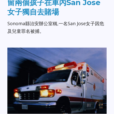
留兩個孩子在車內San Jose
女子獨自去賭場
Sonoma縣治安辦公室稱,一名San Jose女子因危
及兒童罪名被捕。