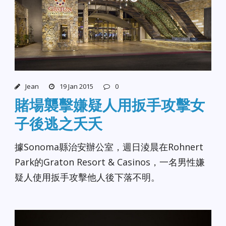
Jean
19 Jan 2015
0
賭場襲擊嫌疑人用扳手攻擊女
子後逃之夭夭
據Sonoma縣治安辦公室，週日淩晨在Rohnert
Park的Graton Resort & Casinos，一名男性嫌
疑人使用扳手攻擊他人後下落不明。