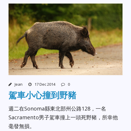
Jean
17 Dec 2014
0
駕車小心撞到野豬
週二在Sonoma縣東北部州公路128，一名
Sacramento男子駕車撞上一頭死野豬，所幸他
毫發無損。