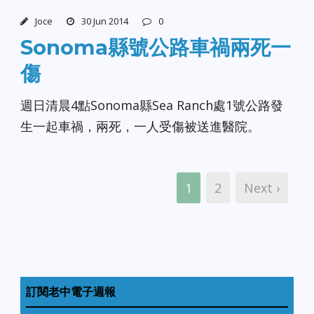
Joce
30 Jun 2014
0
Sonoma縣號公路車禍兩死一
傷
週日清晨4點Sonoma縣Sea Ranch處1號公路發
生一起車禍，兩死，一人受傷被送進醫院。
1
2
Next ›
訂閱老中電子週報