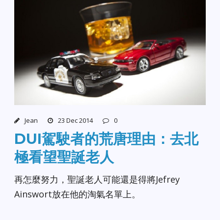
Jean
23 Dec 2014
0
DUI駕駛者的荒唐理由：去北
極看望聖誕老人
再怎麼努力，聖誕老人可能還是得將Jefrey
Ainswort放在他的淘氣名單上。