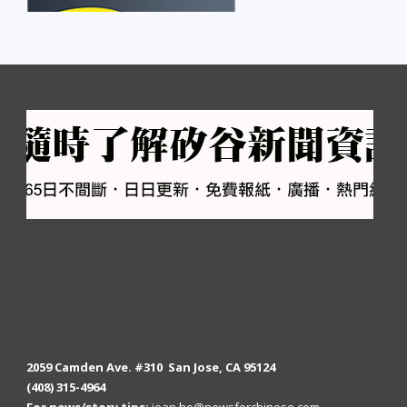
2059 Camden Ave. #310 San Jose, CA 95124
(408) 315-4964
For news/story tips:
jean.ho@newsforchinese.com