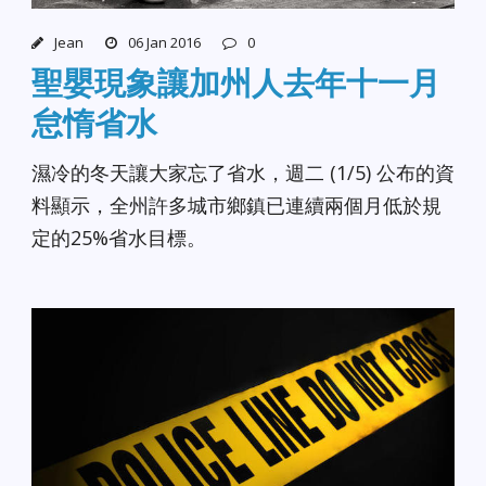
Jean
06 Jan 2016
0
聖嬰現象讓加州人去年十一月
怠惰省水
濕冷的冬天讓大家忘了省水，週二 (1/5) 公布的資
料顯示，全州許多城市鄉鎮已連續兩個月低於規
定的25%省水目標。