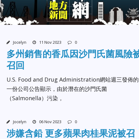
Jocelyn
11 Nov 2023
0
多州銷售的香瓜因沙門氏菌風險
召回
U.S. Food and Drug Administration網站週三發佈的
一份公司公告顯示，由於潛在的沙門氏菌
（Salmonella）污染，
Jocelyn
06 Nov 2023
0
涉嫌含鉛 更多蘋果肉桂果泥被召