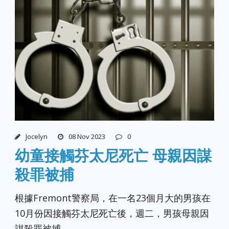
Jocelyn
08 Nov 2023
0
幼童接觸芬太尼死亡 母親因謀
殺罪被捕
根據Fremont警察局，在一名23個月大的男孩在
10月份因接觸芬太尼死亡後，週二，男孩母親因
謀殺罪被捕。