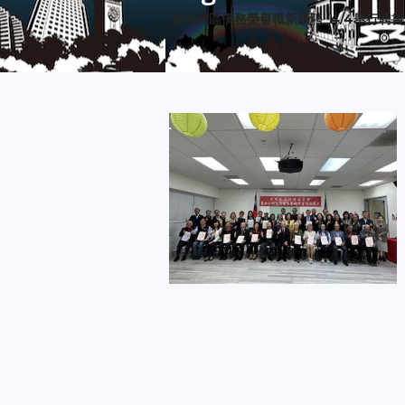
金山灣區僑務榮譽職新續聘 4/4舉行聘