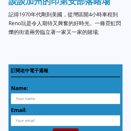
談談加州的印第安部落睹場
記得1970年代剛到美國，從灣區開4小時車程到
Reno玩是令人期待又興奮的好時光。一條霓虹閃
爍的街道兩旁臨立著一家又一家的賭場;
訂閱老中電子週報
Name:
Email: