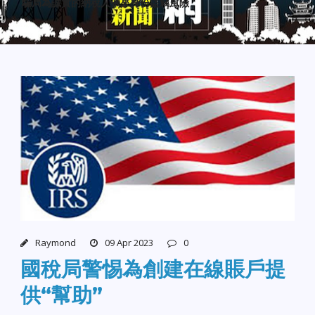
騙局為誠實的納稅人帶來身份盜竊風險
Raymond
09 Apr 2023
0
國稅局警惕為創建在線賬戶提
供“幫助”