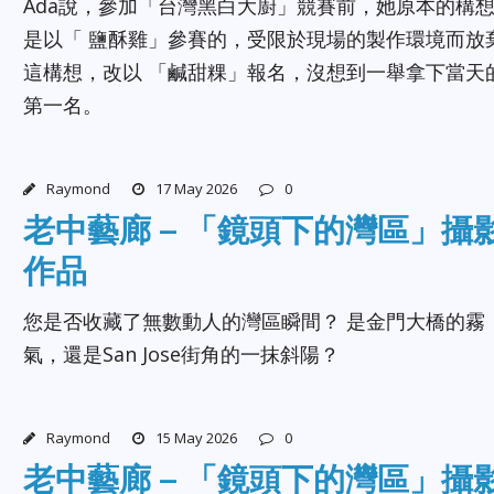
Ada說，參加「台灣黑白大廚」競賽前，她原本的構
是以「 鹽酥雞」參賽的，受限於現場的製作環境而放
這構想，改以 「鹹甜粿」報名，沒想到一舉拿下當天
第一名。
Raymond
17 May 2026
0
老中藝廊 – 「鏡頭下的灣區」攝
作品
您是否收藏了無數動人的灣區瞬間？ 是金門大橋的霧
氣，還是San Jose街角的一抹斜陽？
Raymond
15 May 2026
0
老中藝廊 – 「鏡頭下的灣區」攝