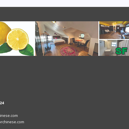
24
inese.com
rchinese.com