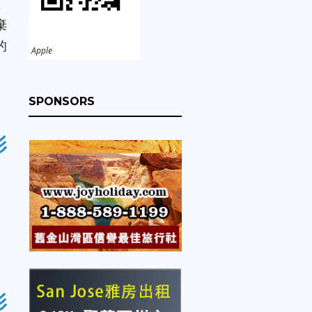
想
棄
的
Apple
SPONSORS
影
影