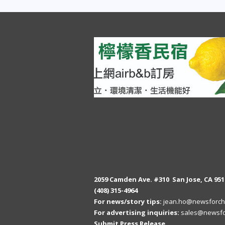
2059 Camden Ave. #310 San Jose, CA 951
(408) 315-4964
For news/story tips:
jean.ho@newsforch
For advertising inquiries:
sales@newsfo
Submit Press Release