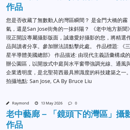
作品
您是否收藏了無數動人的灣區瞬間？ 是金門大橋的霧
氣，還是San Jose街角的一抹斜陽？ 《老中地方新聞
現正開設專屬攝影版面，誠邀愛好攝影的您，將精選
品與讀者分享。參加辦法請點擊此處。 作品標題: 《
星半導體美國總部》 作品描述: 由現代主義語彙構成
辦公園區，以開放式中庭與水平窗帶強調光線、通風
企業透明度，是北聖荷西最具辨識度的科技建築之一
拍攝地點: San Jose, CA By Bruce Liu
Raymond
13 May 2026
0
老中藝廊 – 「鏡頭下的灣區」攝
作品