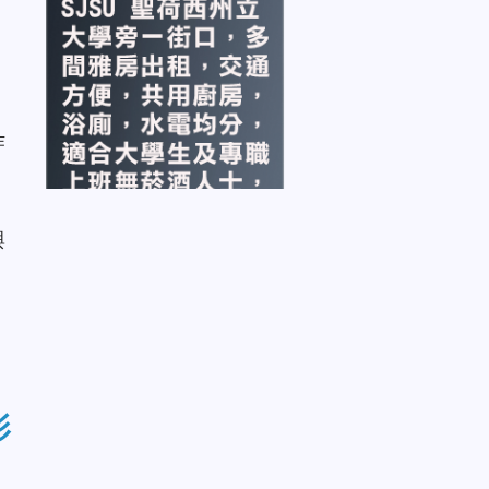
》
作
三
的
與
。
影