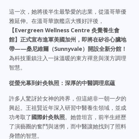
這一次，她將後半生最摯愛的志業，從溫哥華優
雅延伸。在溫哥華旗艦店大獲好評後，
【
Evergreen Wellness Centre
灸覺養生會
館】正式宣布進軍美國加州，即將在矽谷心臟地
帶
——
桑尼維爾（
Sunnyvale
）開設全新分館！
為科技重鎮注入一抹溫暖的東方禪意與漢方調理
智慧。
從螢光幕到針灸執照：深厚的中醫調理底蘊
許多人驚訝於女神的跨界，但這絕非一朝一夕的
興起。王祖賢近年深入研習中醫養生領域，並成
功考取了
國際針灸執照
。她曾坦言，前半生經歷
了演藝圈的奮鬥與迷惘，而中醫讓她找到了照料
身體的智慧。