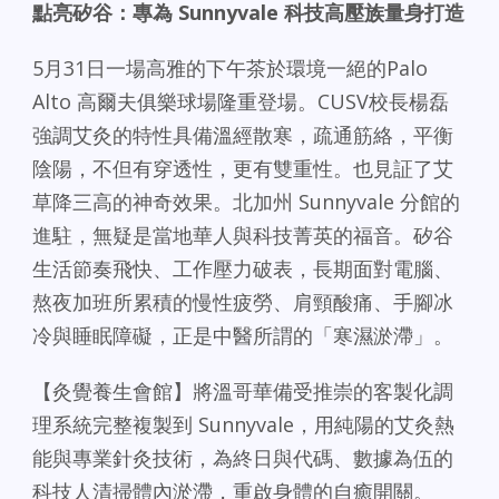
點亮矽谷：專為
Sunnyvale
科技高壓族量身打造
5月31日一場高雅的下午茶於環境一絕的Palo
Alto 高爾夫俱樂球場隆重登場。CUSV校長楊磊
強調艾灸的特性具備溫經散寒，疏通筋絡，平衡
陰陽，不但有穿透性，更有雙重性。也見証了艾
草降三高的神奇效果。北加州 Sunnyvale 分館的
進駐，無疑是當地華人與科技菁英的福音。矽谷
生活節奏飛快、工作壓力破表，長期面對電腦、
熬夜加班所累積的慢性疲勞、肩頸酸痛、手腳冰
冷與睡眠障礙，正是中醫所謂的「寒濕淤滯」。
【灸覺養生會館】將溫哥華備受推崇的客製化調
理系統完整複製到 Sunnyvale，用純陽的艾灸熱
能與專業針灸技術，為終日與代碼、數據為伍的
科技人清掃體內淤滯，重啟身體的自癒開關。