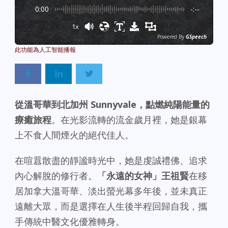
0:00
-:--
1x
Powered By
GSpeech
從溫哥華到北加州 Sunnyvale，點燃純陽能量的
療癒旅程
。在光影流轉的流金歲月裡，她是銀幕
上不食人間煙火的絕代佳人。
在喧囂散盡的靜謐時光中，她是虔誠禮佛、追求
內心解脫的修行者。
「永遠的女神」王祖賢
在移
居加拿大溫哥華、淡出螢光幕多年後，並未真正
遠離大眾，而是選擇在人生後半程回歸自我，攜
手傳統中醫文化優雅轉身。