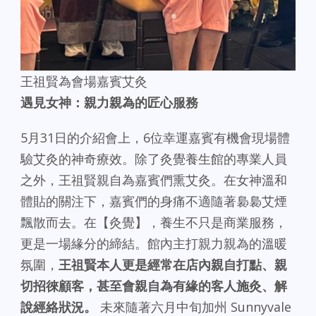
王祖賢為會場嘉賓艾灸
遇見女神：親力親為的匠心服務
5月31日的介紹會上，6位幸運嘉賓有機會現場體
驗艾灸的神奇療效。除了灸覺養生館的專業人員
之外，王祖賢親自為嘉賓們熏艾灸。在女神溫和
體貼的關注下，嘉賓們的身痛不適隨著裊裊艾煙
飄散而去。在【灸覺】，養生不只是商業服務，
更是一場緣分的締結。館內主打親力親為的溫暖
氛圍，
王祖賢本人更是經常在店內親自打點、親
切招徠顧客，甚至會親自為有緣的客人施灸、解
說經絡狀況。
未來隨著六月中旬加州 Sunnyvale