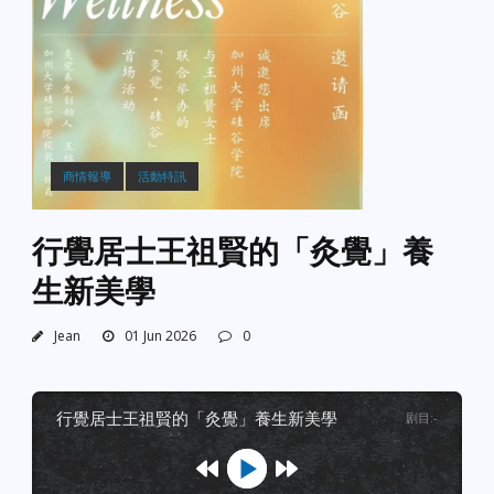
商情報導
活動特訊
行覺居士王祖賢的「灸覺」養
生新美學
Jean
01 Jun 2026
0
行覺居士王祖賢的「灸覺」養生新美學
剧目
:
-