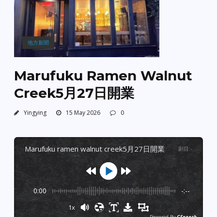
地方新聞
Marufuku Ramen Walnut
Creek5月27日開業
Yingying
15 May 2026
0
marufuku ramen walnut creek5月27日開業
剧目
:
-
0:00
-:--
1x