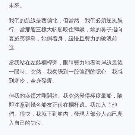
未來。
我們的航線是西偏北，但當然，我們必須逆風航
行。當那艘三桅大帆船咬住韁鐵，她的鼻子指向
夏威夷群島，她側着身，緩慢且費力的破浪前
進。
當我站在左舷欄桿旁，眼睛費力地看海岸線最後
一眼時。突然，我察覺到一股強烈的噁心。我感
到寒冷，全身發癢。
但我的麻煩才剛開始。我突然變得極度暈船，隨
即注意到幾名船友正伏在欄杆邊。我加入了他
們。很快，我就下到艙內，發現大部分人都已爬
入自己的舖位。