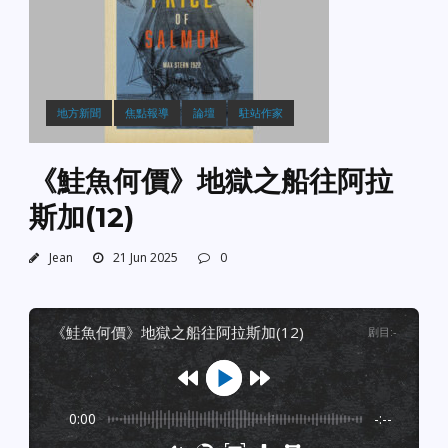
地方新聞
焦點報導
論壇
駐站作家
《鮭魚何價》地獄之船往阿拉
斯加(12)
Jean
21 Jun 2025
0
《鮭魚何價》地獄之船往阿拉斯加(12)
剧目
:
-
0:00
-:--