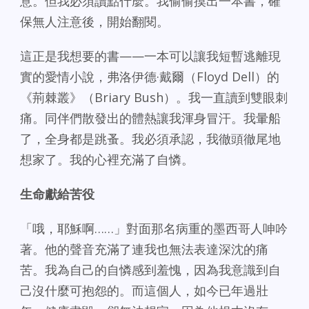
意。但我必須讀點什麼。我偷偷摸出一本書，確
保無人注意後，開始翻閱。
這正是我想要的書——一本可以讓我短暫逃離現
實的愛情小說，弗洛伊德·戴爾（Floyd Dell）的
《荊棘叢》（Briary Bush）。我一直讀到雙眼刺
痛。同伴們散發出的體熱讓我渾身冒汗。我暈船
了，全身都是跳蚤。我必須承認，我徹頭徹尾地
想家了。我的心裡充滿了自憐。
生命獻給苦役
「哦，耶穌啊……」對面那名病重的墨西哥人呻吟
著。他的聲音充滿了連我也無法表達深沈的痛
苦。我為自己的自憐感到羞愧，因為我意識到自
己沒什麼可抱怨的。而這個人，如今已年過壯