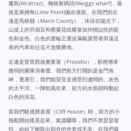
魔島(Alcatraz)、梅格斯碼頭(Meiggs wharf)，最
後是萊姆角(Lime Point)拋在後面。在我們的左
邊是馬林縣（Marin County），沐浴在陽光下，
山坡上的羽扇豆和罌粟花炫耀著加州標誌性的藍
色和金色。白色的渡輪正運送滿載露營者與遠足
者的汽車前往這片遊樂勝地。
左邊是普雷西迪奧要塞（Presidio），那裡傳來
微弱的樂隊演奏聲。我們前方打開的是金門海
峽，透過它，我們能望見並感受到遼闊的、灰色
的太平洋。一陣勁風吹來，前方的水面頓時翻起
白色的浪花。
當我們駛過懸崖屋（Cliff House）時，前方的小
拖船開始搖晃起來。氣溫驟降，我們不禁瑟瑟發
抖，紛紛下艙取出額外的外套或毛衣。在我們最