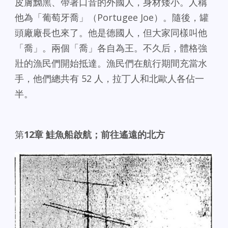
皮膚黝黑、帶著口音的外國人，身材矮小。人稱
他為「葡萄牙喬」（Portugee Joe）。隨後，罐
頭廠廠長也來了。他是德國人，但大家同樣叫他
「喬」。兩個「喬」各自為王。不久后，體格強
壯的漁民們開始抵達。漁民們在航行期間充當水
手，他們總共有 52 人，拉丁人和北歐人各佔一
半。
第
12章 鮭魚船啟航；前往遙遠的北方