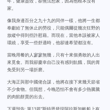
年，健康盡毀，卻無法想家，因為他根本沒有
家。
像我身邊百分之九十九的同伴一樣，他將一生都
奉獻給了無休止的勞役，只能偶爾從幾次狂野的
放縱中得到些許慰藉。而現在，當他本該被家人
環繞，享受一些舒適時，他卻連希望都沒有。
當晚用餐的人寥寥無幾，只有十來個勇敢的人出
來覓食。而我卻慶幸自己沒有感到飢餓，我的胃
免受到另一場折磨。
大海正與那中國佬合謀，他將在接下來幾天節省
不少食物。但我想，今晚恐怕不會有多少熱騰騰
的肉餡餅賣的出去。
下週預告: 第13篇”斯特恩發現阿拉斯加帆船上有