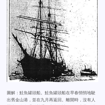
圖解：鮭魚罐頭船。鮭魚罐頭船在早春悄悄地駛
出舊金山港，並在九月再返回。離開時，沒有人