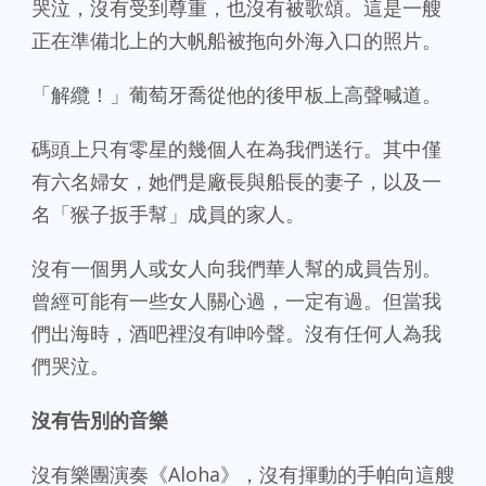
哭泣，沒有受到尊重，也沒有被歌頌。這是一艘
正在準備北上的大帆船被拖向外海入口的照片。
「解纜！」葡萄牙喬從他的後甲板上高聲喊道。
碼頭上只有零星的幾個人在為我們送行。其中僅
有六名婦女，她們是廠長與船長的妻子，以及一
名「猴子扳手幫」成員的家人。
沒有一個男人或女人向我們華人幫的成員告別。
曾經可能有一些女人關心過，一定有過。但當我
們出海時，酒吧裡沒有呻吟聲。沒有任何人為我
們哭泣。
沒有告別的音樂
沒有樂團演奏《Aloha》，沒有揮動的手帕向這艘