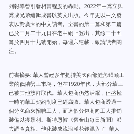
列報導曾引發相當程度的轟動。2022年由喬立與
喬成兄弟編輯成書以英文出版。今年更以中文發
表以嚮廣大的中文讀者。全書的第一篇和第二篇
已於三月二十九日在老中網上登出，其餘三十五
篇於四月十九號開始，每週六連載，敬請讀者関
注。
前書摘要: 華人曾經多年把持美國西部鮭魚罐頭工
業的低階勞工市塲，但在1920年代，大部分華工
已被其他族群取代。華人包商仍然活躍，但盛極
一時的華工契約制度已經腐敗。華人包商透過一
個分包商來招聘工人，而這個分包商向工人推銷
裝備以獲暴利。斯特恩被《舊金山每日新聞》派
去調查真相。他化裝成流浪漢花錢混入了” 華人