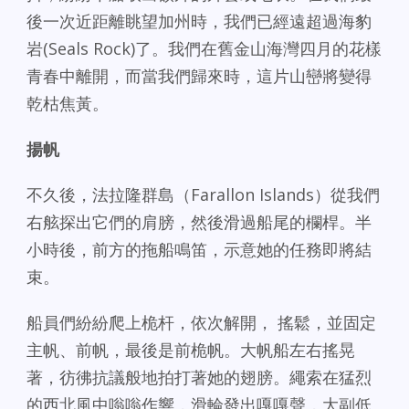
後一次近距離眺望加州時，我們已經遠超過海豹
岩(Seals Rock)了。我們在舊金山海灣四月的花樣
青春中離開，而當我們歸來時，這片山巒將變得
乾枯焦黃。
揚帆
不久後，法拉隆群島（Farallon Islands）從我們
右舷探出它們的肩膀，然後滑過船尾的欄桿。半
小時後，前方的拖船鳴笛，示意她的任務即將結
束。
船員們紛紛爬上桅杆，依次解開， 搖鬆，並固定
主帆、前帆，最後是前桅帆。大帆船左右搖晃
著，彷彿抗議般地拍打著她的翅膀。繩索在猛烈
的西北風中嗡嗡作響，滑輪發出嘎嘎聲，大副低