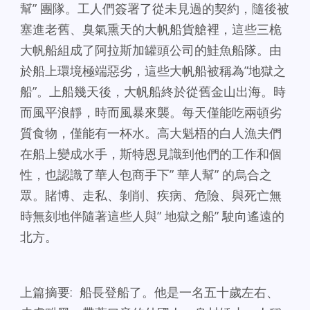
幫” 團隊。工人們簽署了從未見過的契約，隨後被
塞進老舊、臭氣熏天的大帆船貨艙裡，這些三桅
大帆船組成了阿拉斯加罐頭公司的鮭魚船隊。由
於船上環境極端惡劣，這些大帆船被稱為”地獄之
船”。上船幾天後，大帆船終於從舊金山出海。時
而風平浪靜，時而風暴來襲。每天僅能吃兩頓劣
質食物，僅能有一杯水。高大魁梧的白人漁夫們
在船上變成水手，斯特恩見識到他們的工作和個
性，也認識了華人包商手下” 華人幫” 的烏合之
眾。賭博、走私、剝削、疾病、危險、與死亡無
時無刻地伴隨著這些人與” 地獄之船” 駛向遙遠的
北方。
上篇摘要: 船長登船了。他是一名五十歲左右、