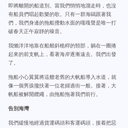
即將離開的船道別。當我們悄悄地溜走時，也沒
有船員們唱起歡樂的歌。只有一群海鷗跟著我
們，我們身邊的拖船攪動水面的嘎嘎聲是唯一打
破春天正午寂靜的噪音。
我懶洋洋地靠在船艏斜桅桿的頸部，躺在一圈捲
起來的前支帆上，看著海岸逐漸遠去。我們出發
了。
拖船小心翼翼將這艘老舊的大帆船導入水道，就
像一個男孩攙扶著一位老婦過街一般。接著，大
帆船被解開纜繩，由拖船拖著我們前行。
告別海灣
我們緩慢地經過貨運碼頭和客運碼頭，接着把惡