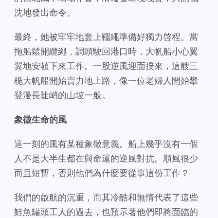
沈地發出命令。
最終，她被牢牢地套上韁繩準備好獨力啓程。當
拖船鬆開纜繩，調頭駛回港口時，大帆船小心翼
翼地安頓下來工作。一股逆風迎面撲來，這艘三
桅大帆船開始賣力地上路，像一位老婦人開始攀
登漫長陡峭的山坡一般。
象徵生命的風
這一刻的風有某種象徵意義。船上幾乎沒有一個
人不是大半生都在與命運的逆風對抗。順風很少
而且短暫，否則他們為什麼要從事這份工作？
我們的啟航的沉重，而其冷酷和無情代表了這些
鮭魚罐頭工人的過去，也預示著他們即將面臨的