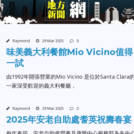
Raymond
29 Mar 2025
0
味美義大利餐館Mio Vicino值得
一試
由1992年開張營業的Mio Vicino 是位於Santa Clara
一家深受歡迎的義大利餐廳，
Raymond
29 Mar 2025
0
2025年安老自助處耆英祝壽春宴
每年春節，安老自助處營養及康樂中心服務部為各中