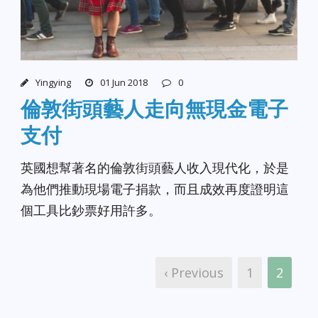
Yingying
01 Jun 2018
0
倫敦街頭藝人走向無現金電子
支付
英國想幫著名的倫敦街頭藝人收入現代化，於是
為他們推動現場電子捐款，而且成效再度證明這
個工具比鈔票好用許多。
‹ Previous
1
2