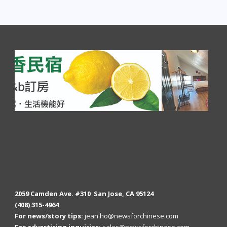
2059 Camden Ave. #310 San Jose, CA 95124
(408) 315-4964
For news/story tips:
jean.ho@newsforchinese.com