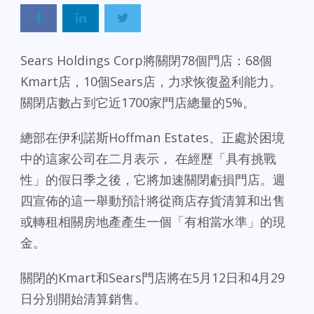
Sears Holdings Corp將關閉78個門店：68個
Kmart店，10個Sears店，力求恢復盈利能力。
關閉店數占到它近1700家門店總量的5%。
總部在伊利諾斯Hoffman Estates、正處於困境
中的這家公司在二月表示， 在經歷「具有挑戰
性」的假日季之後，它將加速關閉虧損門店。週
四宣佈的這一舉動預計將從商店存貨清算和出售
或轉租相關房地產產生一個「有相當水準」的現
金。
關閉的Kmart和Sears門店將在5月12日和4月29
日分別開始清算銷售。