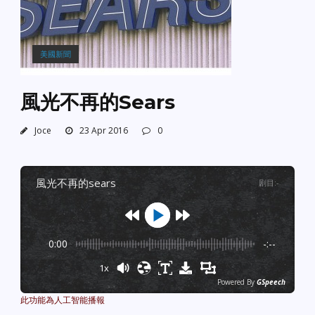
美國新聞
風光不再的Sears
Joce
23 Apr 2016
0
風光不再的sears
剧目
:
-
0:00
-:--
1x
Powered By
GSpeech