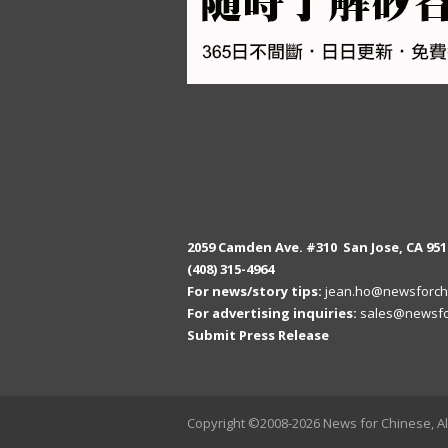
2059 Camden Ave. #310 San Jose, CA 951
(408) 315-4964
For news/story tips:
jean.ho@newsforch
For advertising inquiries:
sales@newsfo
Submit Press Release
Copyright ©2008-2026 News for Chinese, Al