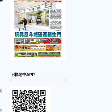
下載老中APP
側
療