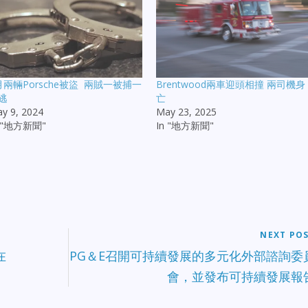
月兩輛Porsche被盜 兩賊一被捕一
Brentwood兩車迎頭相撞 兩司機身
逃
亡
y 9, 2024
May 23, 2025
n "地方新聞"
In "地方新聞"
NEXT PO
在
PG＆E召開可持續發展的多元化外部諮詢委
會，並發布可持續發展報