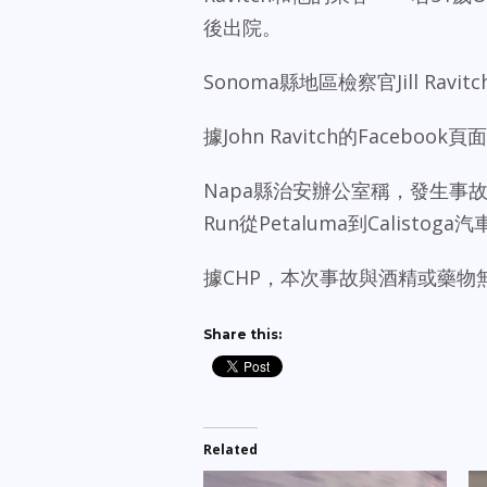
後出院。
Sonoma縣地區檢察官Jill Ra
據John Ravitch的Facebook頁
Napa縣治安辦公室稱，發生事故時
Run從Petaluma到Calistog
據CHP，本次事故與酒精或藥物
Share this:
Related