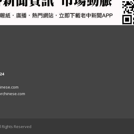
24
inese.com
rchinese.com
l Rights Reserved