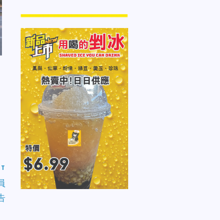
ST
員
告