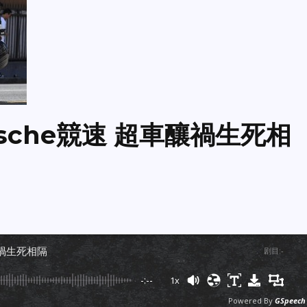
sche競速 超車釀禍生死相
釀禍生死相隔
剧目
:
-
-:--
1x
Powered By
GSpeech