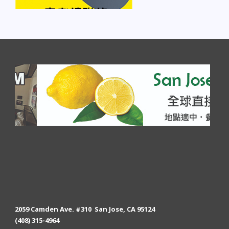
2059 Camden Ave. #310 San Jose, CA 95124
(408) 315-4964