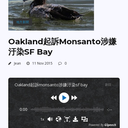
地方新聞
Oakland起訴Monsanto涉嫌
汙染SF Bay
Jean
11 Nov 2015
0
oakland起訴monsanto涉嫌汙染sf bay
剧目
:
-
0:00
-:--
1x
Powered By
GSpeech