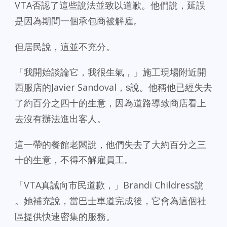
VTA
否認了這些說法並致以道歉。他們說，
延誤
是因為期間一個承包商被解雇。
但居民說，這並不充分。
「我開始談論它，我很生氣，」施工現場附近開
西服店的Javie
r Sandoval
，
s
說。
他稱他已經失去
了約百分之四十的生意，
因為道路導致商店看上
去沒有辦法進出客人。
這一帶的餐館老闆說，他們失去了大約百分之三
十的生意，
不得不解雇員工。
「VTA
」Brandi Childress
真誠向市民道歉，
說
。她補充說，當巴士車道完成後，
它會為這個社
區提供快速密集的服務。