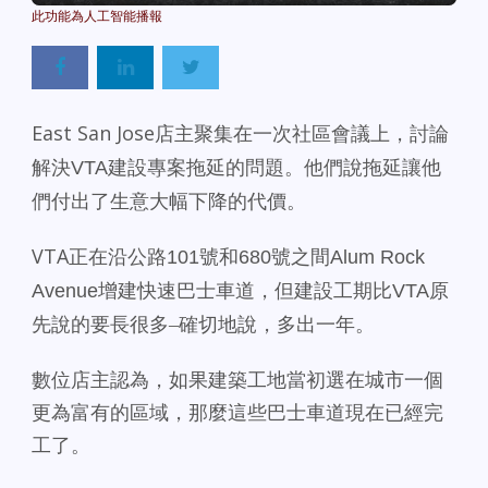
East San Jose
店主聚集在一次社區會議上，討論
解決
VTA
建設專案拖延的問題。
他們說拖延讓他
們付出了生意大幅下降的代價。
VTA
正在沿公路
101
號和
680
號之間
Alum Rock
Avenue
增建快速巴士車道，但建設工期比
VTA
原
先說的要長
很多–確切地說，多出一年。
數位店主認為，如果建築工地當初選在城市一個
更為富有的區域，
那麼這些巴士車道現在已經完
工了。