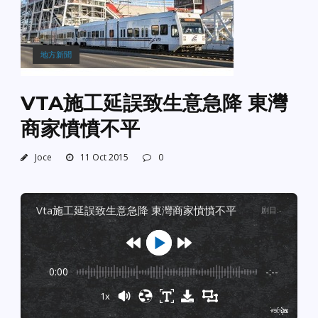
地方新聞
VTA施工延誤致生意急降 東灣
商家憤憤不平
Joce
11 Oct 2015
0
vta施工延誤致生意急降 東灣商家憤憤不平
剧目
:
-
0:00
-:--
1x
Powered By
GSpeech