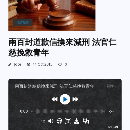
地方新聞
兩百封道歉信換來減刑 法官仁
慈挽救青年
Joce
11 Oct 2015
0
兩百封道歉信換來減刑 法官仁慈挽救青年
剧目
:
-
0:00
-:--
1x
Powered By
GSpeech