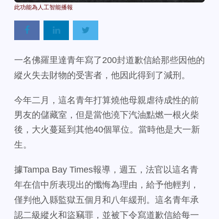
一名佛羅里達青年寫了
200
封道歉信給那些因他的
縱火失去財物的
受害者，他因此得到了減刑。
今年二月，這名青年打算燒他母親虐待成性的前
男友的儲藏室，
但是當他澆下汽油點燃一根火柴
後，大火蔓延到其他
40
個單位。
當時他是大一新
生。
據
Tampa Bay Times
報導，週五，
法官以這名青
年在信中所表現出的懺悔為理由，給予他輕判，
僅判他入縣監獄五個月和八年緩刑。
這名青年承
認二級縱火和盜竊罪，
並被下令寫道歉信給每一