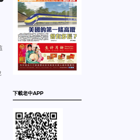
這
說
下載老中APP