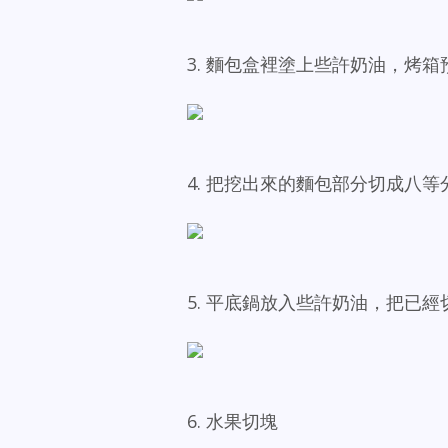
3. 麵包盒裡塗上些許奶油，烤箱預
4. 把挖出來的麵包部分切成八等
5. 平底鍋放入些許奶油，把已
6. 水果切塊