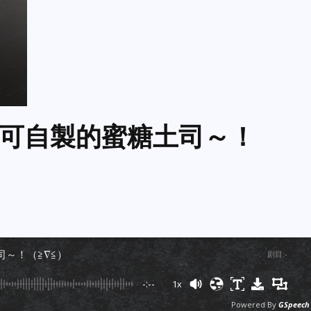
可自製的蜜糖土司～！
司～！（≧∇≦）
剧目
:
-
-:--
1x
Powered By
GSpeech