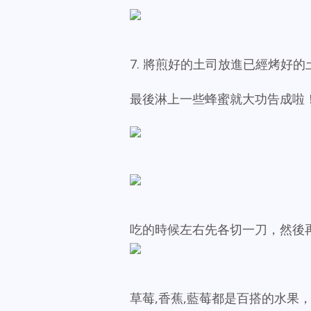
7. 將煎好的土司放進已經烤好
最後淋上一些蜂蜜就大功告成啦
吃的時候左右先各切一刀，然後
草莓,香蕉,藍莓都是百搭的水果