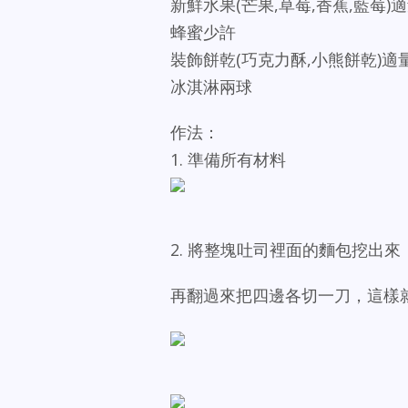
新鮮水果(芒果,草莓,香蕉,藍莓)
蜂蜜少許
裝飾餅乾(巧克力酥,小熊餅乾)適
冰淇淋兩球
作法：
1. 準備所有材料
2. 將整塊吐司裡面的麵包挖出
再翻過來把四邊各切一刀，這樣