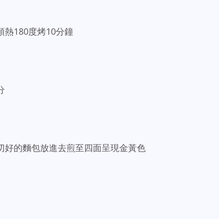
熱180度烤10分鐘
分
經切好的麵包放進去煎至四面呈現金黃色