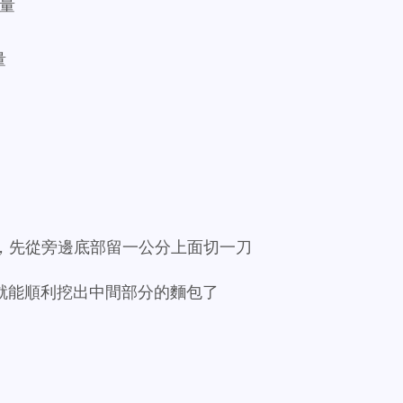
適量
量
來，先從旁邊底部留一公分上面切一刀
就能順利挖出中間部分的麵包了