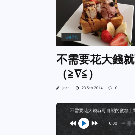
老饕手札
不需要花大錢就
（≧∇≦）
Joce
23 Sep 2014
0
不需要花大錢就可自製的蜜糖土
0:00