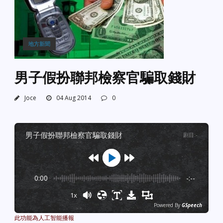
地方新聞
男子假扮聯邦檢察官騙取錢財
Joce
04 Aug 2014
0
男子假扮聯邦檢察官騙取錢財
剧目
:
-
0:00
-:--
1x
Powered By
GSpeech