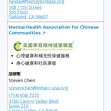
heidiw@familybridges.org
168 11th Street
5th Floor
Oakland
,
CA
94607
Mental Health Association for Chinese
Communities
↗
心理健康和補充性保健服務
身心健康和社區康復
請聯繫
Steven Chen
stevenchen@mhacc-usa.org
(714) 658-7373
3160 Castro Valley Blvd.
Suite 210
Castro Valley
,
CA
94546