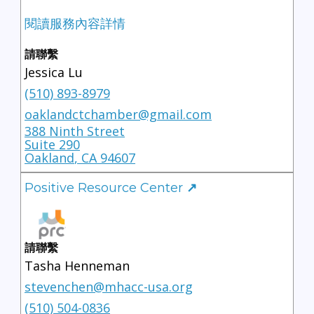
閱讀服務內容詳情
請聯繫
Jessica Lu
(510) 893-8979
oaklandctchamber@gmail.com
388 Ninth Street
Suite 290
Oakland
,
CA
94607
Positive Resource Center
↗
請聯繫
Tasha Henneman
stevenchen@mhacc-usa.org
(510) 504-0836