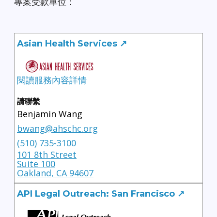
專案受款單位：
Asian Health Services
↗
閱讀服務內容詳情
請聯繫
Benjamin Wang
bwang@ahschc.org
(510) 735-3100
101 8th Street
Suite 100
Oakland
,
CA
94607
API Legal Outreach: San Francisco ↗