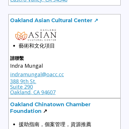
Oakland Asian Cultural Center ↗
藝術和文化項目
請聯繫
Indra Mungal
indramungal@oacc.cc
388 9th St.
Suite 290
Oakland
,
CA
94607
Oakland Chinatown Chamber
Foundation
↗
援助指南，個案管理，資源推薦