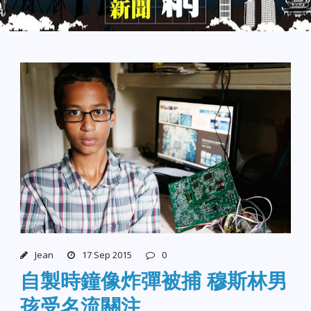
Jean
17 Sep 2015
0
自製時鐘像炸彈被捕 穆斯林男
孩受名流關注