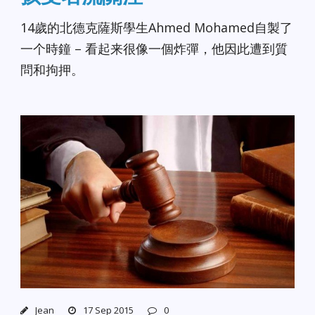
14歲的北德克薩斯學生Ahmed Mohamed自製了
一个時鐘 – 看起来很像一個炸彈，他因此遭到質
問和拘押。
Jean
17 Sep 2015
0