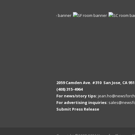
2059 Camden Ave. #310 San Jose, CA 951
(408) 315-4964
For news/story tips:
jean.ho@newsforch
For advertising inquiries:
sales@newsfo
Submit Press Release