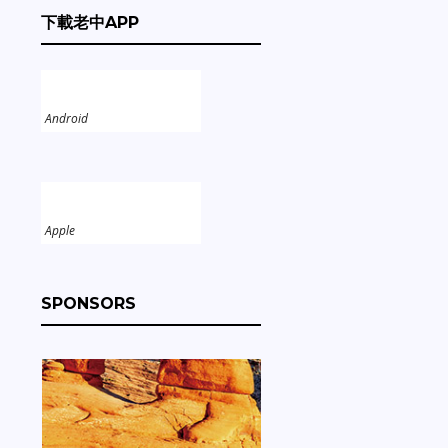
下載老中APP
Android
Apple
SPONSORS