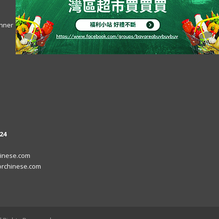
24
inese.com
rchinese.com