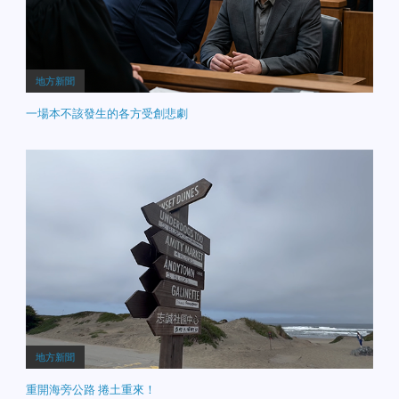
全城陷入足球狂熱。 天氣
極度炎熱，請各位居民出
門多補充水分、注意防暑
與行車安全。欲知各條新
聞的詳細完整報導，請鎖
地方新聞
定老中地方新聞！
一場本不該發生的各方受創悲劇
地方新聞
重開海旁公路 捲土重來！