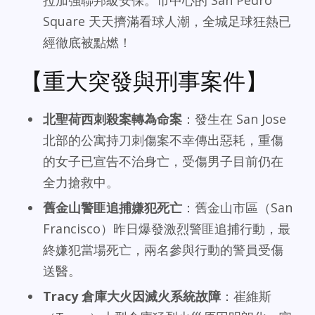
拉加強聯邦級安保。市中心的 San Pedro
Square 天天擠滿看球人潮，全城足球狂熱已
經徹底被點燃！
【重大突發與刑事案件】
北聖荷西刺殺案轉為命案
：發生在 San Jose
北部的公寓持刀刺傷案不幸傳出惡耗，重傷
的女子已宣告不治身亡，受傷男子目前仍在
全力搶救中。
舊金山警匪追捕嫌犯死亡
：舊金山市區（San
Francisco）昨日爆發激烈警匪追捕行動，最
終嫌犯當場死亡，兩名參與行動的警員受傷
送醫。
Tracy 倉庫大火因滅火系統故障
：崔維斯