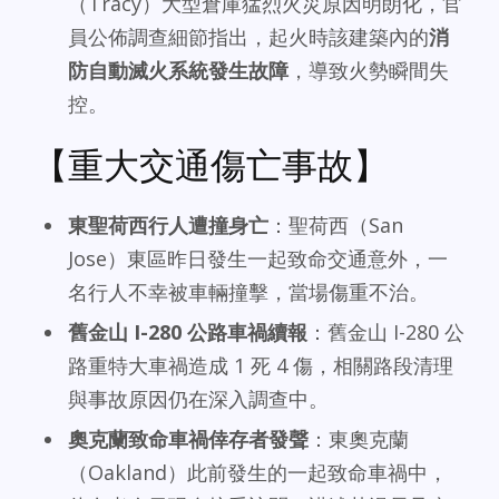
（Tracy）大型倉庫猛烈火災原因明朗化，官
員公佈調查細節指出，起火時該建築內的
消
防自動滅火系統發生故障
，導致火勢瞬間失
控。
【重大交通傷亡事故】
東聖荷西行人遭撞身亡
：聖荷西（San
Jose）東區昨日發生一起致命交通意外，一
名行人不幸被車輛撞擊，當場傷重不治。
舊金山 I-280 公路車禍續報
：舊金山 I-280 公
路重特大車禍造成 1 死 4 傷，相關路段清理
與事故原因仍在深入調查中。
奧克蘭致命車禍倖存者發聲
：東奧克蘭
（Oakland）此前發生的一起致命車禍中，