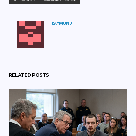
溫，內陸多個城市的最高
氣溫已創下歷史新高。 柴
油暴漲衝擊經濟：灣區經
濟組織發表警告，近期柴
RAYMOND
油價格持續飆升，恐將連
帶推高物流成本與民生通
膨。 舊金山租金狂飆：舊
金山部分家庭正面臨前所
未有的生存危機，有房東
開出接近 90% 的租金調漲
幅，引發社群輿論震驚。
【公共衛生警報】 監獄驚
RELATED POSTS
傳漢他病毒：聖拉菲爾
（San Rafael）著名的聖
昆汀監獄報告了疑似「漢
他病毒（Hantavirus）」
的病例，相關衛生部門已
緊急啟動防疫監測。 【世
界盃熱潮】 萬人空巷迎世
界盃：2026世界盃昨日正
式開幕！聖荷西市中心與
各觀賽點湧入萬名球迷，