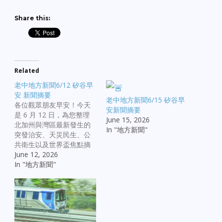
Share this:
Related
老中地方新聞6/12 矽谷早
安 新聞摘要
老中地方新聞6/15 矽谷早
各位觀眾朋友早安！今天
安新聞摘要
是 6 月 12 日，為您整理
June 15, 2026
北加州與灣區最新發生的
In "地方新聞"
突發治安、天災民生、公
共衛生以及世界盃焦點摘
要： 【突發社會與治安事
June 12, 2026
件】 聖荷西暴力刺傷案：
In "地方新聞"
聖荷西近日發生一起驚悚
刺傷案，導致一男一女身
受重傷，警方正在全力追
查動機。 Sunnyvale 槍擊
慘案：森尼維爾發生一起