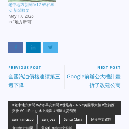
針對年輕母親的槍擊案，
老中地方新聞5/17 矽谷早
目前涉案的父親已被警方
安 新聞摘要
逮捕。 奧克蘭惡性撞人案
May 17, 2026
起訴：奧克蘭日前發生一
In "地方新聞"
起「好心人」下車協助卻
慘遭撞死的案件，肇事司
機目前已遭檢方正式起
訴。 Tracy 醫療倉庫大
火：崔西（Tracy）一處大
型醫療倉庫發生猛烈火
災，由於起火原因複雜，
聯邦酒精、菸草、火器及
PREVIOUS POST
NEXT POST
爆炸物管理局（ATF）已
全國汽油價格連續第三
Google前辦公大樓計畫
介入深入調查。 【交通與
重大車禍】 舊金山 I-280
週下降
拆了改建公寓
奪命車禍：舊金山 I-280
公路路段昨日發生重大車
禍，現場滿目瘡痍，共釀
成 1 人死亡、4 人受傷的
#老中地方新聞 #矽谷早安新聞 #世足賽2026 #美國隊大勝 #聖荷西
悲劇。 【民生經濟與氣候
突發 #CaliBunga水上樂園 #灣區火災預警
警報】 內陸高溫打破紀
san francisco
san jose
Santa Clara
矽谷中文媒體
錄：今年夏季酷熱提早席
捲灣區，全域面臨極端高
老中地方新聞
舊金山免費中文報紙