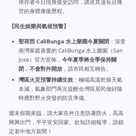
倖存者今日現身接受訪問，講述其漫長且痛
苦的身體康復歷程。
【民生娛樂與氣候預警】
聖荷西 CaliBunga 水上樂園今夏關閉
：深受
南灣家庭喜愛的 CaliBunga 水上樂園（San
Jose）官方宣佈，
今年夏季將全季保持關
閉，不會對外開放
，請市民相互轉告。
灣區火災預警持續生效
：極端高溫乾燥天氣
未減，氣象部門再次提醒全灣區居民做好隨
時應對野火突發的防災準備。
週末假期來臨，請大家在外注意防暑防火，高高
興興出門，平平安安回家。欲知詳細報導，請鎖
定老中地方新聞！